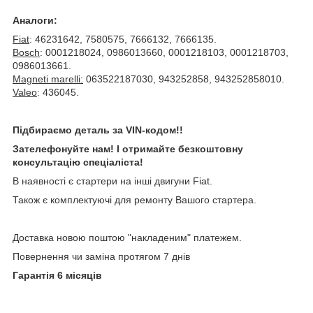
Аналоги:
Fiat
: 46231642, 7580575, 7666132, 7666135.
Bosch
: 0001218024, 0986013660, 0001218103, 0001218703,
0986013661.
Magneti marelli:
063522187030, 943252858, 943252858010.
Valeo
: 436045.
Підбираємо деталь за VIN-кодом!!
Зателефонуйте нам! І отримайте безкоштовну
консультацію спеціаліста!
В наявності є стартери на інші двигуни Fiat.
Також є комплектуючі для ремонту Вашого стартера.
Доставка новою поштою "накладеним" платежем.
Повернення чи заміна протягом 7 днів
Гарантія 6 місяців