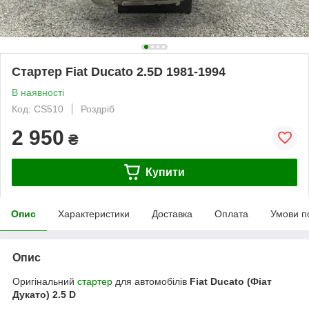
Стартер Fiat Ducato 2.5D 1981-1994
В наявності
Код: CS510
Роздріб
2 950
₴
Купити
Опис
Характеристики
Доставка
Оплата
Умови п
Опис
Оригінальний
стартер
для автомобілів
Fiat Ducato (Фіат
Дукато) 2.5 D