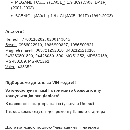
MEGANE I Coach (DA0/1_) 1.9 dCi (DA05, DA1F)
(2001-2003)
SCENIC I (JA0/1_) 1.9 dCi (JA05, JA1F) (1999-2003)
Аналоги:
Renault
: 7700116282, 8200143045.
Bosch
: 0986022910, 1986S00897, 1986S00921.
Magneti marelli:
063721252010, 943212521010,
943280801890, 944280801890, MQS1252, MRS80189,
MSR80189, MSRC1252.
Valeo
: 438359.
Підбираємо деталь за VIN-кодом!!
Зателефонуйте нам! І отримайте безкоштовну
консультацію спеціаліста!
В наявності є стартери на інші двигуни Renault.
Також є комплектуючі для ремонту Вашого стартера.
Доставка новою поштою "накладеним" платежем.