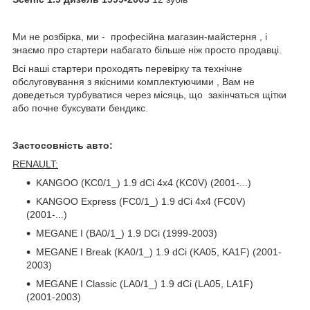
Ми не розбірка, ми - професійна магазин-майстерня , і
знаємо про стартери набагато більше ніж просто продавці.
Всі наші стартери проходять перевірку та технічне
обслуговування з якісними комплектуючими , Вам не
доведеться турбуватися через місяць, що закінчаться щітки
або почне буксувати бендикс.
Застосовність авто:
RENAULT:
KANGOO (KC0/1_) 1.9 dCi 4x4 (KC0V) (2001-...)
KANGOO Express (FC0/1_) 1.9 dCi 4x4 (FC0V)
(2001-...)
MEGANE I (BA0/1_) 1.9 DCi (1999-2003)
MEGANE I Break (KA0/1_) 1.9 dCi (KA05, KA1F) (2001-
2003)
MEGANE I Classic (LA0/1_) 1.9 dCi (LA05, LA1F)
(2001-2003)