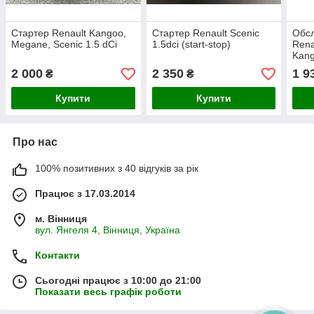
Стартер Renault Kangoo,
Стартер Renault Scenic
Обсл
Megane, Scenic 1.5 dCi
1.5dci (start-stop)
Rena
Kang
2 000
2 350
1 9
₴
₴
Купити
Купити
Про нас
100% позитивних з 40 відгуків за рік
Працює з 17.03.2014
м. Вінниця
вул. Янгеля 4, Вінниця, Україна
Контакти
Сьогодні працює з 10:00 до 21:00
Показати весь графік роботи