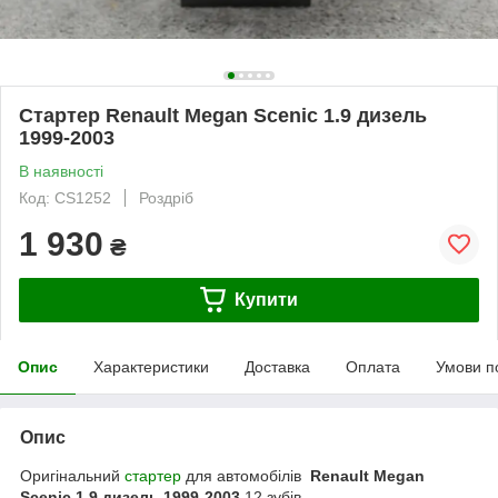
Стартер Renault Megan Scenic 1.9 дизель
1999-2003
В наявності
Код: CS1252
Роздріб
1 930
₴
Купити
Опис
Характеристики
Доставка
Оплата
Умови п
Опис
Оригінальний
стартер
для автомобілів
Renault Megan
Scenic 1.9 дизель 1999-2003
12 зубів