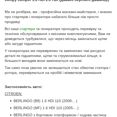
Ми не розбірка, ми - професійна магазин-майстерня, і знаємо
про стартерів і генератори набагато більше ніж просто
продавці.
Всі наші
стартери
та генератори проходять перевірку та
технічне обслуговування з якісними комплектуючими, Вам не
доведеться турбуватися, що через місяць закінчаться щітки
або загуде підшипник.
У генераторах ми перевіряємо та замінюємо такі ресурсні
деталі як підшипники, щітки та струмознімальні кільця, в
більшості випадків вони замінюються на нові.
Так само поза увагою не залишається стан обмотки статора і
ротора, перевіряються на пробій і міжвиткові замикання.
Застосовність авто:
CITROEN:
BERLINGO (B9) 1.6 HDi 110 (2008-...)
BERLINGO (MF) 1.6 HDI 110 (2005-...)
BERLINGO з бортовою платформою / ходова частина