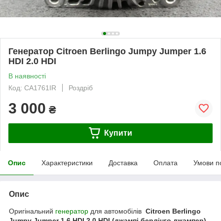
Генератор Citroen Berlingo Jumpy Jumper 1.6
HDI 2.0 HDI
В наявності
Код: CA1761IR
Роздріб
3 000
₴
Купити
Опис
Характеристики
Доставка
Оплата
Умови п
Опис
Оригінальний
генератор
для автомобілів
Citroen Berlingo
Jumpy Jumper 1.6 HDI 2.0 HDI (джампі берлінго джампер)