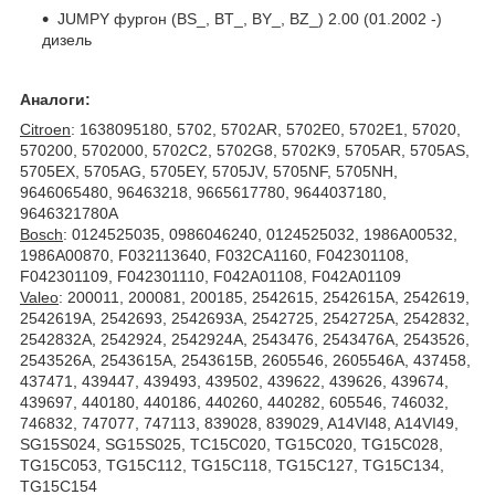
JUMPY фургон (BS_, BT_, BY_, BZ_) 2.00 (01.2002 -)
дизель
Аналоги:
Citroen
: 1638095180, 5702, 5702AR, 5702E0, 5702E1, 57020,
570200, 5702000, 5702C2, 5702G8, 5702K9, 5705AR, 5705AS,
5705EX, 5705AG, 5705EY, 5705JV, 5705NF, 5705NH,
9646065480, 96463218, 9665617780, 9644037180,
9646321780A
Bosch
: 0124525035, 0986046240, 0124525032, 1986A00532,
1986A00870, F032113640, F032CA1160, F042301108,
F042301109, F042301110, F042A01108, F042A01109
Valeo
: 200011, 200081, 200185, 2542615, 2542615A, 2542619,
2542619A, 2542693, 2542693A, 2542725, 2542725A, 2542832,
2542832A, 2542924, 2542924A, 2543476, 2543476A, 2543526,
2543526A, 2543615A, 2543615B, 2605546, 2605546A, 437458,
437471, 439447, 439493, 439502, 439622, 439626, 439674,
439697, 440180, 440186, 440260, 440282, 605546, 746032,
746832, 747077, 747113, 839028, 839029, A14VI48, A14VI49,
SG15S024, SG15S025, TC15C020, TG15C020, TG15C028,
TG15C053, TG15C112, TG15C118, TG15C127, TG15C134,
TG15C154