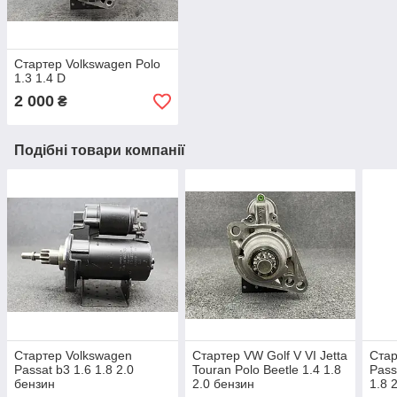
Стартер Volkswagen Polo
1.3 1.4 D
2 000
₴
Подібні товари компанії
Стартер Volkswagen
Стартер VW Golf V VI Jetta
Стар
Passat b3 1.6 1.8 2.0
Touran Polo Beetle 1.4 1.8
Pass
бензин
2.0 бензин
1.8 