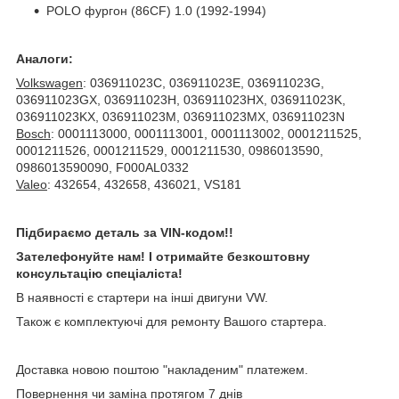
POLO фургон (86CF) 1.0 (1992-1994)
Аналоги:
Volkswagen
: 036911023C, 036911023E, 036911023G,
036911023GX, 036911023H, 036911023HX, 036911023K,
036911023KX, 036911023M, 036911023MX, 036911023N
Bosch
: 0001113000, 0001113001, 0001113002, 0001211525,
0001211526, 0001211529, 0001211530, 0986013590,
0986013590090, F000AL0332
Valeo
: 432654, 432658, 436021, VS181
Підбираємо деталь за VIN-кодом!!
Зателефонуйте нам! І отримайте безкоштовну
консультацію спеціаліста!
В наявності є стартери на інші двигуни VW.
Також є комплектуючі для ремонту Вашого стартера.
Доставка новою поштою "накладеним" платежем.
Повернення чи заміна протягом 7 днів