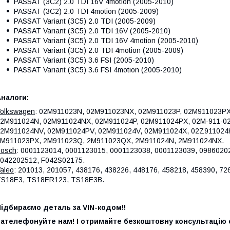
PASSAT (3C2) 2.0 TDI 16V 4motion (2005-2010)
PASSAT (3C2) 2.0 TDI 4motion (2005-2009)
PASSAT Variant (3C5) 2.0 TDI (2005-2009)
PASSAT Variant (3C5) 2.0 TDI 16V (2005-2010)
PASSAT Variant (3C5) 2.0 TDI 16V 4motion (2005-2010)
PASSAT Variant (3C5) 2.0 TDI 4motion (2005-2009)
PASSAT Variant (3C5) 3.6 FSI (2005-2010)
PASSAT Variant (3C5) 3.6 FSI 4motion (2005-2010)
налоги:
olkswagen
: 02M911023N, 02M911023NX, 02M911023P, 02M911023PX
2M911024N, 02M911024NX, 02M911024P, 02M911024PX, 02M-911-02
2M911024NV, 02M911024PV, 02M911024V, 02M911024X, 02Z911024
M911023PX, 2M911023Q, 2M911023QX, 2M911024N, 2M911024NX.
osch
: 0001123014, 0001123015, 0001123038, 0001123039, 0986020
042202512, F042S02175.
aleo
: 201013, 201057, 438176, 438226, 448176, 458218, 458390, 7
S18E3, TS18ER123, TS18E3B.
ідбираємо деталь за VIN-кодом!!
ателефонуйте нам! І отримайте безкоштовну консультацію с