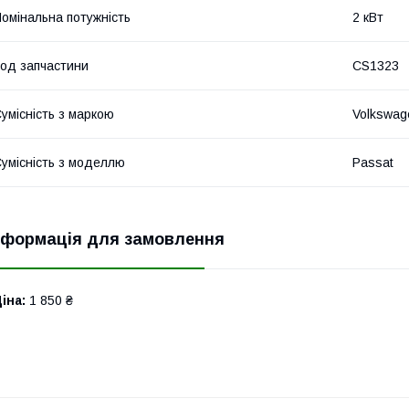
омінальна потужність
2 кВт
од запчастини
CS1323
умісність з маркою
Volkswag
умісність з моделлю
Passat
нформація для замовлення
іна:
1 850 ₴