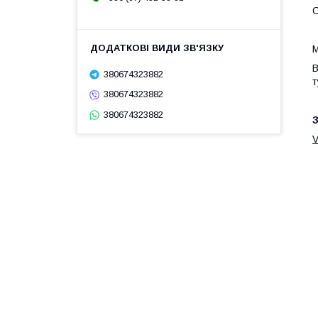
О
М
В
380674323882
т
380674323882
380674323882
З