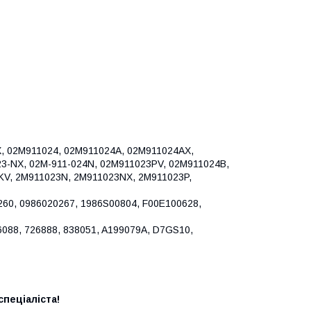
, 02M911024, 02M911024A, 02M911024AX,
3-NX, 02M-911-024N, 02M911023PV, 02M911024B,
KV, 2M911023N, 2M911023NX, 2M911023P,
260, 0986020267, 1986S00804, F00E100628,
26088, 726888, 838051, A199079A, D7GS10,
пеціаліста!