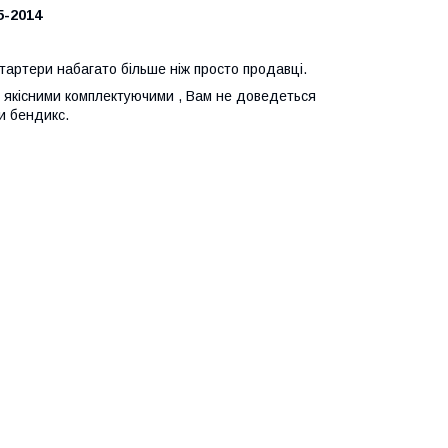
5-2014
стартери набагато більше ніж просто продавці.
 з якісними комплектуючими , Вам не доведеться
и бендикс.