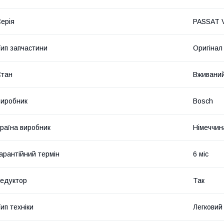
ерія
PASSAT V
ип запчастини
Оригінал
Стан
Вживани
иробник
Bosch
раїна виробник
Німеччин
арантійний термін
6 міс
едуктор
Так
ип техніки
Легковий