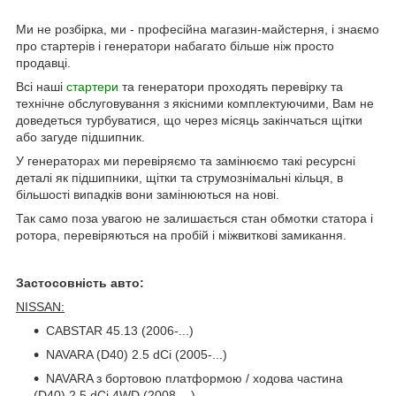
Ми не розбірка, ми - професійна магазин-майстерня, і знаємо
про стартерів і генератори набагато більше ніж просто
продавці.
Всі наші
стартери
та генератори проходять перевірку та
технічне обслуговування з якісними комплектуючими, Вам не
доведеться турбуватися, що через місяць закінчаться щітки
або загуде підшипник.
У генераторах ми перевіряємо та замінюємо такі ресурсні
деталі як підшипники, щітки та струмознімальні кільця, в
більшості випадків вони замінюються на нові.
Так само поза увагою не залишається стан обмотки статора і
ротора, перевіряються на пробій і міжвиткові замикання.
Застосовність авто:
NISSAN:
CABSTAR 45.13 (2006-...)
NAVARA (D40) 2.5 dCi (2005-...)
NAVARA з бортовою платформою / ходова частина
(D40) 2.5 dCi 4WD (2008-...)