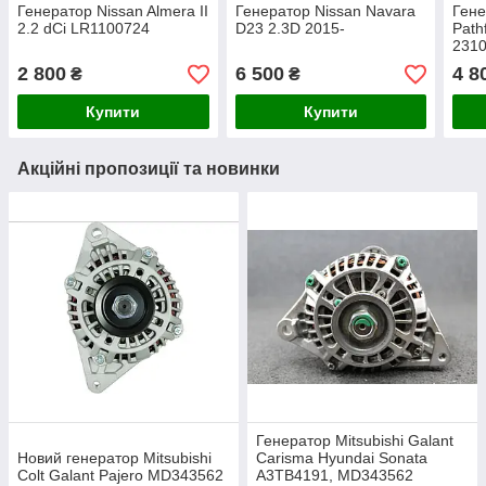
Генератор Nissan Almera II
Генератор Nissan Navara
Гене
2.2 dCi LR1100724
D23 2.3D 2015-
Path
231
2 800
6 500
4 8
₴
₴
Купити
Купити
Акційні пропозиції та новинки
Генератор Mitsubishi Galant
Новий генератор Mitsubishi
Carisma Hyundai Sonata
Colt Galant Pajero MD343562
A3TB4191, MD343562