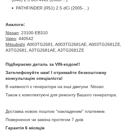
PATHFINDER (R51) 2.5 dCi (2005-...)
Аналоги:
Nissan
: 23100-EB310
Valeo
: 440542
Mitsubishi
: A003TG2681, A003TG2681AE, A003TG2681ZE,
A3TG2681, A3TG2681AE, A3TG2681ZE
Підбираємо деталь за VIN-кодом!!
Зателефонуйте нам! І отримайте безкоштовну
консультацію спеціаліста!
В наявності є генератори на інші двигуни Nissan.
Також є комплектуючі для ремонту Вашого генератора.
Доставка новою поштою "накладеним" платежем.
Повернення чи заміна протягом 7 днів
Гарантія 6 місяців