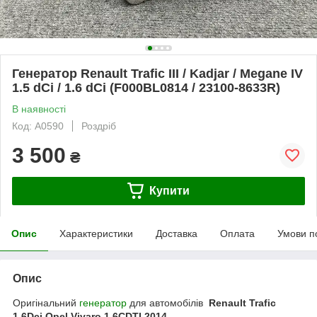
Генератор Renault Trafic III / Kadjar / Megane IV
1.5 dCi / 1.6 dCi (F000BL0814 / 23100-8633R)
В наявності
Код: A0590
Роздріб
3 500
₴
Купити
Опис
Характеристики
Доставка
Оплата
Умови п
Опис
Оригінальний
генератор
для автомобілів
Renault Trafic
1.6Dci Opel Vivaro 1.6CDTI 2014-