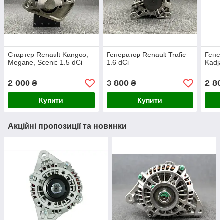
Стартер Renault Kangoo,
Генератор Renault Trafic
Гене
Megane, Scenic 1.5 dCi
1.6 dCi
Kadj
2 000
3 800
2 8
₴
₴
Купити
Купити
Акційні пропозиції та новинки