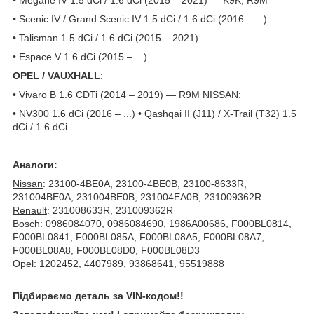
• Scenic IV / Grand Scenic IV 1.5 dCi / 1.6 dCi (2016 – ...)
• Talisman 1.5 dCi / 1.6 dCi (2015 – 2021)
• Espace V 1.6 dCi (2015 – ...)
OPEL / VAUXHALL
:
• Vivaro B 1.6 CDTi (2014 – 2019) — R9M NISSAN:
• NV300 1.6 dCi (2016 – ...) • Qashqai II (J11) / X-Trail (T32) 1.5
dCi / 1.6 dCi
Аналоги:
Nissan
: 23100-4BE0A, 23100-4BE0B, 23100-8633R,
231004BE0A, 231004BE0B, 231004EA0B, 231009362R
Renault
: 231008633R, 231009362R
Bosch
: 0986084070, 0986084690, 1986A00686, F000BL0814,
F000BL0841, F000BL085A, F000BL08A5, F000BL08A7,
F000BL08A8, F000BL08D0, F000BL08D3
Opel
: 1202452, 4407989, 93868641, 95519888
Підбираємо деталь за VIN-кодом!!