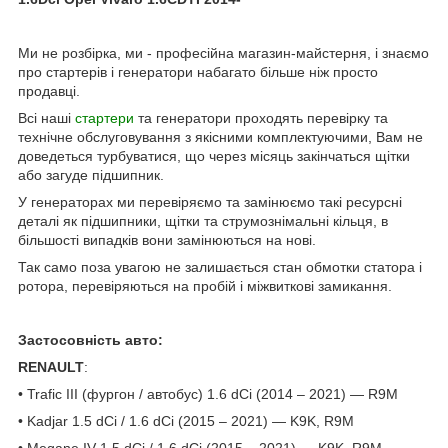
Ми не розбірка, ми - професійна магазин-майстерня, і знаємо
про стартерів і генератори набагато більше ніж просто
продавці.
Всі наші
стартери
та генератори проходять перевірку та
технічне обслуговування з якісними комплектуючими, Вам не
доведеться турбуватися, що через місяць закінчаться щітки
або загуде підшипник.
У генераторах ми перевіряємо та замінюємо такі ресурсні
деталі як підшипники, щітки та струмознімальні кільця, в
більшості випадків вони замінюються на нові.
Так само поза увагою не залишається стан обмотки статора і
ротора, перевіряються на пробій і міжвиткові замикання.
Застосовність авто:
RENAULT
:
• Trafic III (фургон / автобус) 1.6 dCi (2014 – 2021) — R9M
• Kadjar 1.5 dCi / 1.6 dCi (2015 – 2021) — K9K, R9M
• Megane IV 1.5 dCi / 1.6 dCi (2015 – 2021) — K9K, R9M