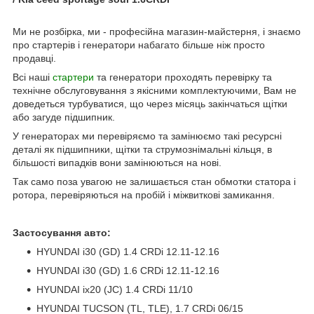
Ми не розбірка, ми - професійна магазин-майстерня, і знаємо
про стартерів і генератори набагато більше ніж просто
продавці.
Всі наші
стартери
та генератори проходять перевірку та
технічне обслуговування з якісними комплектуючими, Вам не
доведеться турбуватися, що через місяць закінчаться щітки
або загуде підшипник.
У генераторах ми перевіряємо та замінюємо такі ресурсні
деталі як підшипники, щітки та струмознімальні кільця, в
більшості випадків вони замінюються на нові.
Так само поза увагою не залишається стан обмотки статора і
ротора, перевіряються на пробій і міжвиткові замикання.
Застосування авто:
HYUNDAI i30 (GD) 1.4 CRDi 12.11-12.16
HYUNDAI i30 (GD) 1.6 CRDi 12.11-12.16
HYUNDAI ix20 (JC) 1.4 CRDi 11/10
HYUNDAI TUCSON (TL, TLE), 1.7 CRDi 06/15