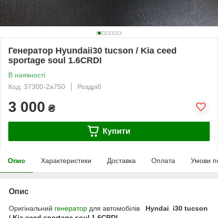
Генератор Hyundaii30 tucson / Kia ceed
sportage soul 1.6CRDI
В наявності
Код: 37300-2a750
Роздріб
3 000
₴
Купити
Опис
Характеристики
Доставка
Оплата
Умови п
Опис
Оригінальний
генератор
для автомобілів
Hyndai i30 tucson
/ Kia ceed sportage soul 1.6CRDI