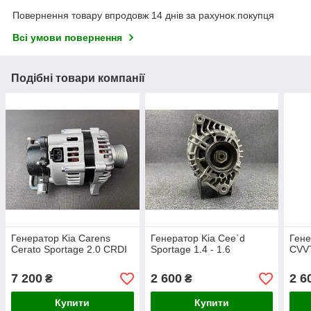
Повернення товару впродовж 14 днів за рахунок покупця
Всі умови повернення
Подібні товари компанії
Генератор Kia Carens
Генератор Kia Cee`d
Гене
Cerato Sportage 2.0 CRDI
Sportage 1.4 - 1.6
CVVT
7 200
2 600
2 6
₴
₴
Купити
Купити