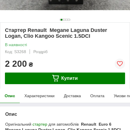
Стартер Renault Megane Laguna Duster
Logan, Clio Kangoo Scenic 1.5DCI
В наявності
Код: S3268
Роздріб
2 200
₴
Купити
Опис
Характеристики
Доставка
Оплата
Умови п
Опис
Оригінальний
стартер
для автомобілів
Renault Euro 6
Megane Laguna Duster Logan, Clio Kangoo Scenic 1.5DCI