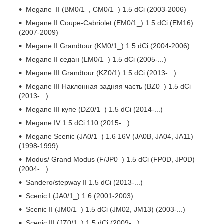
Megane II (BM0/1_, CM0/1_) 1.5 dCi (2003-2006)
Megane II Coupe-Cabriolet (EM0/1_) 1.5 dCi (EM16)
(2007-2009)
Megane II Grandtour (KM0/1_) 1.5 dCi (2004-2006)
Megane II седан (LM0/1_) 1.5 dCi (2005-...)
Megane III Grandtour (KZ0/1) 1.5 dCi (2013-...)
Megane III Наклонная задняя часть (BZ0_) 1.5 dCi
(2013-...)
Megane III купе (DZ0/1_) 1.5 dCi (2014-...)
Megane IV 1.5 dCi 110 (2015-...)
Megane Scenic (JA0/1_) 1.6 16V (JA0B, JA04, JA11)
(1998-1999)
Modus/ Grand Modus (F/JP0_) 1.5 dCi (FP0D, JP0D)
(2004-...)
Sandero/stepway II 1.5 dCi (2013-...)
Scenic I (JA0/1_) 1.6 (2001-2003)
Scenic II (JM0/1_) 1.5 dCi (JM02, JM13) (2003-...)
Scenic III (JZ0/1_) 1.5 dCi (2009-...)