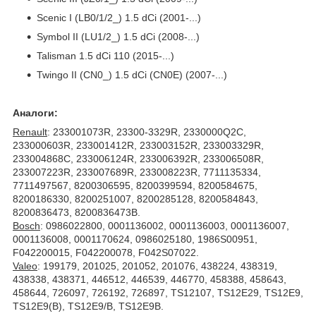
Scenic I (LB0/1/2_) 1.5 dCi (2001-...)
Symbol II (LU1/2_) 1.5 dCi (2008-...)
Talisman 1.5 dCi 110 (2015-...)
Twingo II (CN0_) 1.5 dCi (CN0E) (2007-...)
Аналоги:
Renault
: 233001073R, 23300-3329R, 2330000Q2C,
233000603R, 233001412R, 233003152R, 233003329R,
233004868C, 233006124R, 233006392R, 233006508R,
233007223R, 233007689R, 233008223R, 7711135334,
7711497567, 8200306595, 8200399594, 8200584675,
8200186330, 8200251007, 8200285128, 8200584843,
8200836473, 8200836473B.
Bosch
: 0986022800, 0001136002, 0001136003, 0001136007,
0001136008, 0001170624, 0986025180, 1986S00951,
F042200015, F042200078, F042S07022.
Valeo
: 199179, 201025, 201052, 201076, 438224, 438319,
438338, 438371, 446512, 446539, 446770, 458388, 458643,
458644, 726097, 726192, 726897, TS12107, TS12E29, TS12E9,
TS12E9(B), TS12E9/B, TS12E9B.