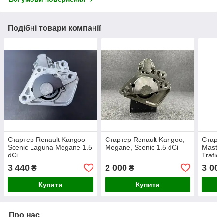
Подібні товари компанії
Стартер Renault Kangoo
Стартер Renault Kangoo,
Стар
Scenic Laguna Megane 1.5
Megane, Scenic 1.5 dCi
Mast
dCi
Trafi
3 440
2 000
3 0
₴
₴
Купити
Купити
Про нас