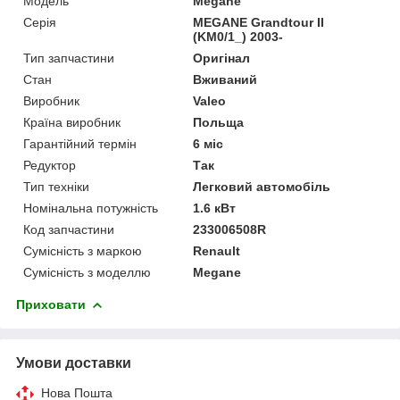
Модель
Megane
Серія
MEGANE Grandtour II
(KM0/1_) 2003-
Тип запчастини
Оригінал
Стан
Вживаний
Виробник
Valeo
Країна виробник
Польща
Гарантійний термін
6 міс
Редуктор
Так
Тип техніки
Легковий автомобіль
Номінальна потужність
1.6 кВт
Код запчастини
233006508R
Сумісність з маркою
Renault
Сумісність з моделлю
Megane
Приховати
Умови доставки
Нова Пошта