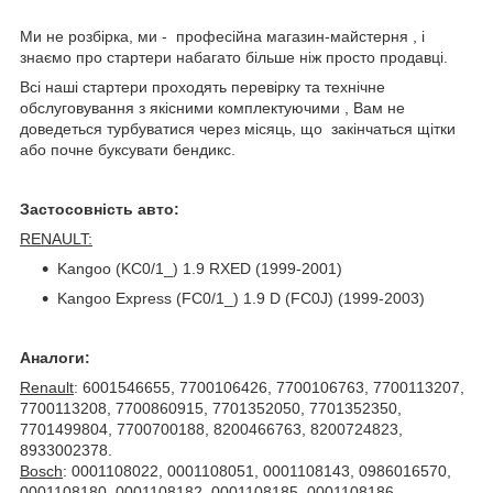
Ми не розбірка, ми - професійна магазин-майстерня , і
знаємо про стартери набагато більше ніж просто продавці.
Всі наші стартери проходять перевірку та технічне
обслуговування з якісними комплектуючими , Вам не
доведеться турбуватися через місяць, що закінчаться щітки
або почне буксувати бендикс.
Застосовність авто:
RENAULT:
Kangoo (KC0/1_) 1.9 RXED (1999-2001)
Kangoo Express (FC0/1_) 1.9 D (FC0J) (1999-2003)
Аналоги:
Renault
: 6001546655, 7700106426, 7700106763, 7700113207,
7700113208, 7700860915, 7701352050, 7701352350,
7701499804, 7700700188, 8200466763, 8200724823,
8933002378.
Bosch
: 0001108022, 0001108051, 0001108143, 0986016570,
0001108180, 0001108182, 0001108185, 0001108186,