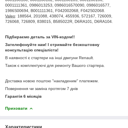
0001111361, 0986013253, 0986016570090, 0986016577,
1986S00694, B001111361, F042002068, F042S02068.
Valeo
: 188564, 201088, 438074, 455936, 572167, 726009,
726068, 726809, 838015, B585022R, D6RA101, D6RA104.
Підбираємо деталь за VIN-кодом!!
Зателефонуйте нам! І отримайте безкоштовну
консультацію спеціаліста!
В наявності є стартери на інші двигуни Renault.
Також є комплектуючі для ремонту Вашого стартера.
Доставка новою поштою "накладеним" платежем.
Повернення чи заміна протягом 7 днів
Гарантія 6 місяців
Приховати
Характеристики