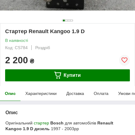
Стартер Renault Kangoo 1.9 D
В наявності
Код: CS784
Роздріб
2 200
₴
Купити
Опис
Характеристики
Доставка
Оплата
Умови п
Опис
Оригінальний
стартер
Bosch
для автомобілів
Renault
Kangoo 1.9 D дизель
1997 - 2003рр