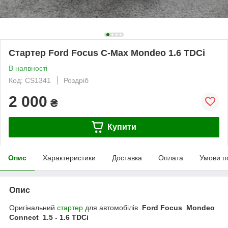
Cтартер Ford Focus C-Max Mondeo 1.6 TDCi
В наявності
Код: CS1341
Роздріб
2 000
₴
Купити
Опис
Характеристики
Доставка
Оплата
Умови п
Опис
Оригінальний
стартер
для автомобілів
Ford Focus Mondeo
Connect 1.5 - 1.6 TDCi