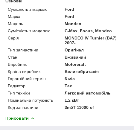
Основні
Сумісність з маркою
Ford
Марка
Ford
Модель
Mondeo
Сумісність з моделлю
C-Max, Focus, Mondeo
Серія
MONDEO IV Turnier (BA7)
2007-
Тип запчастини
Оригінал
Стан
Вживаний
Виробник
Motorcraft
Країна виробник
Великобританія
Гарантійний термін
6 міс
Редуктор
Так
Тип техніки
Легковий автомобіль
Номінальна потужність
1.2 кВт
Код запчастини
3m5T-11000-cf
Приховати