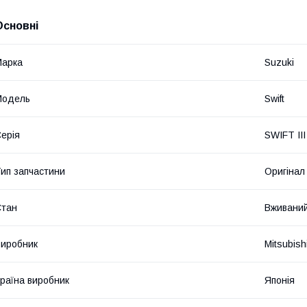
Основні
Марка
Suzuki
Модель
Swift
ерія
SWIFT II
ип запчастини
Оригінал
Стан
Вживани
иробник
Mitsubish
раїна виробник
Японія