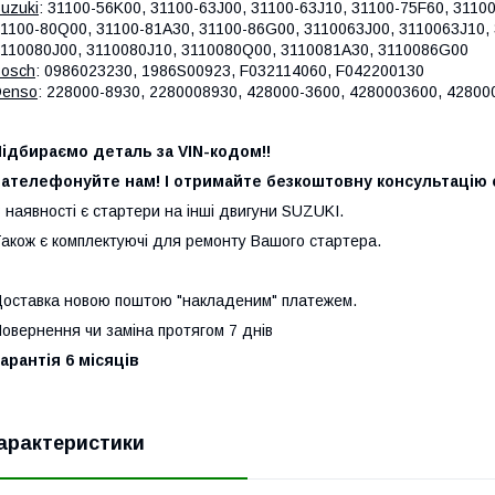
uzuki
: 31100-56K00, 31100-63J00, 31100-63J10, 31100-75F60, 3110
1100-80Q00, 31100-81A30, 31100-86G00, 3110063J00, 3110063J10,
110080J00, 3110080J10, 3110080Q00, 3110081A30, 3110086G00
osch
: 0986023230, 1986S00923, F032114060, F042200130
Denso
: 228000-8930, 2280008930, 428000-3600, 4280003600, 42800
ідбираємо деталь за VIN-кодом!!
ателефонуйте нам! І отримайте безкоштовну консультацію с
 наявності є стартери на інші двигуни SUZUKI.
акож є комплектуючі для ремонту Вашого стартера.
оставка новою поштою "накладеним" платежем.
овернення чи заміна протягом 7 днів
арантія 6 місяців
арактеристики