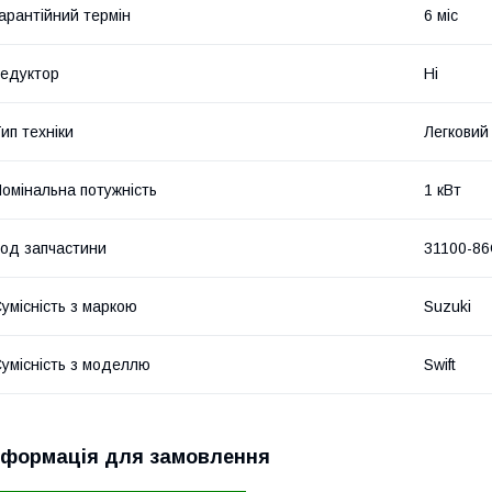
арантійний термін
6 міс
едуктор
Ні
ип техніки
Легковий
омінальна потужність
1 кВт
од запчастини
31100-8
умісність з маркою
Suzuki
умісність з моделлю
Swift
нформація для замовлення