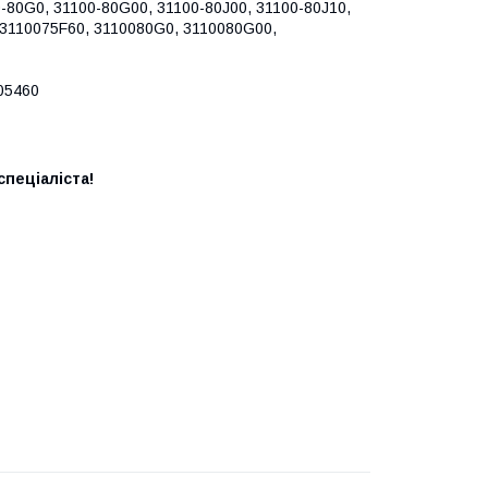
0-80G0, 31100-80G00, 31100-80J00, 31100-80J10,
 3110075F60, 3110080G0, 3110080G00,
05460
пеціаліста!