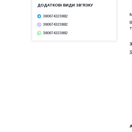
М
380674323882
В
380674323882
т
380674323882
З
S
А