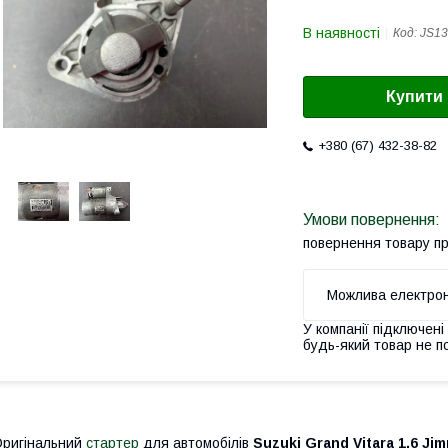
В наявності
Код:
JS13
Купити
+380 (67) 432-38-82
повернення товару п
У компанії підключені
будь-який товар не п
ригінальний
стартер
для автомобілів
Suzuki Grand Vitara 1.6 Jimn