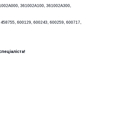
61002A000, 361002A100, 361002A300,
 458755, 600129, 600243, 600259, 600717,
пеціаліста!