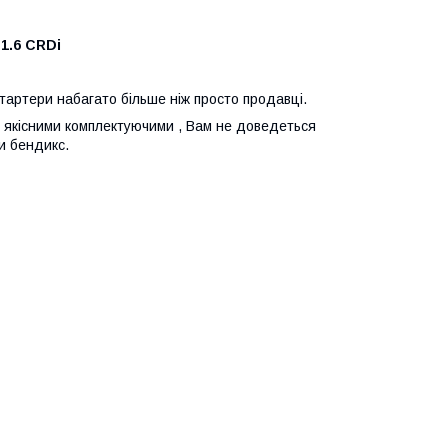
- 1.6 CRDi
стартери набагато більше ніж просто продавці.
 з якісними комплектуючими , Вам не доведеться
и бендикс.