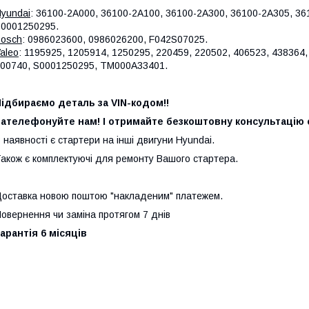
yundai
: 36100-2A000, 36100-2A100, 36100-2A300, 36100-2A305, 3
0001250295.
osch
: 0986023600, 0986026200, F042S07025.
aleo
: 1195925, 1205914, 1250295, 220459, 220502, 406523, 438364,
00740, S0001250295, TM000A33401.
ідбираємо деталь за VIN-кодом!!
ателефонуйте нам! І отримайте безкоштовну консультацію с
 наявності є стартери на інші двигуни Hyundai.
акож є комплектуючі для ремонту Вашого стартера.
оставка новою поштою "накладеним" платежем.
овернення чи заміна протягом 7 днів
арантія 6 місяців