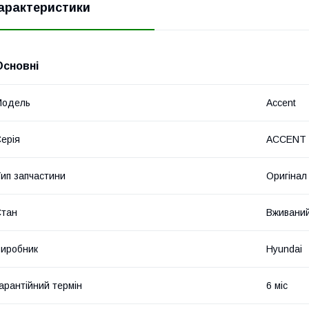
арактеристики
Основні
Модель
Accent
ерія
ACCENT I
ип запчастини
Оригінал
Стан
Вживани
иробник
Hyundai
арантійний термін
6 міс