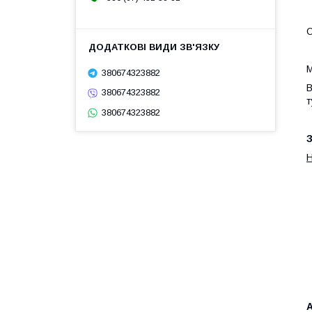
О
М
380674323882
В
380674323882
т
380674323882
З
А