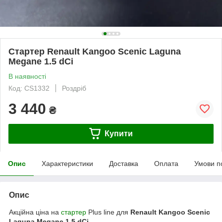
Стартер Renault Kangoo Scenic Laguna
Megane 1.5 dCi
В наявності
Код: CS1332
Роздріб
3 440
₴
Купити
Опис
Характеристики
Доставка
Оплата
Умови п
Опис
Акційна ціна на
стартер
Plus line для
Renault Kangoo Scenic
Laguna Megane 1.5 dCi