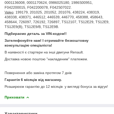
0001136008, 0001170624, 0986025180, 1986S00951,
F042200015, F042200078, F042S07022.
Valeo
: 199179, 201025, 201052, 201076, 438224, 438319,
438338, 438371, 446512, 446539, 446770, 458388, 458643,
458644, 726097, 726192, 726897, TS12107, TS12E29, TS12E9,
TS12E9(B), TS12E9/B, TS12E9B.
Підбираємо деталь за VIN-кодом!!
Зателефонуйте нам! І отримайте безкоштовну
консультацію спеціаліста!
В наявності є стартери на інші двигуни Renault.
Доставка новою поштою "накладеним" платежем.
Повернення або заміна протягом 7 днів
Гарантія 6 місяців від магазину.
Розширюєм гарантію до 12 місяців у вигляді бонуса за відгук!
Приховати
Характеристики