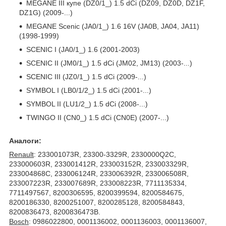
MEGANE III купе (DZ0/1_) 1.5 dCi (DZ09, DZ0D, DZ1F,
DZ1G) (2009-...)
MEGANE Scenic (JA0/1_) 1.6 16V (JA0B, JA04, JA11)
(1998-1999)
SCENIC I (JA0/1_) 1.6 (2001-2003)
SCENIC II (JM0/1_) 1.5 dCi (JM02, JM13) (2003-...)
SCENIC III (JZ0/1_) 1.5 dCi (2009-...)
SYMBOL I (LB0/1/2_) 1.5 dCi (2001-...)
SYMBOL II (LU1/2_) 1.5 dCi (2008-...)
TWINGO II (CN0_) 1.5 dCi (CN0E) (2007-...)
Аналоги:
Renault
: 233001073R, 23300-3329R, 2330000Q2C,
233000603R, 233001412R, 233003152R, 233003329R,
233004868C, 233006124R, 233006392R, 233006508R,
233007223R, 233007689R, 233008223R, 7711135334,
7711497567, 8200306595, 8200399594, 8200584675,
8200186330, 8200251007, 8200285128, 8200584843,
8200836473, 8200836473B.
Bosch
: 0986022800, 0001136002, 0001136003, 0001136007,