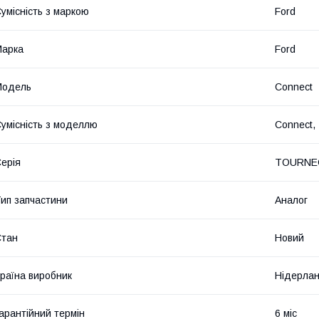
умісність з маркою
Ford
Марка
Ford
Модель
Connect
умісність з моделлю
Connect, 
ерія
TOURNEO
ип запчастини
Аналог
Стан
Новий
раїна виробник
Нідерла
арантійний термін
6 міс