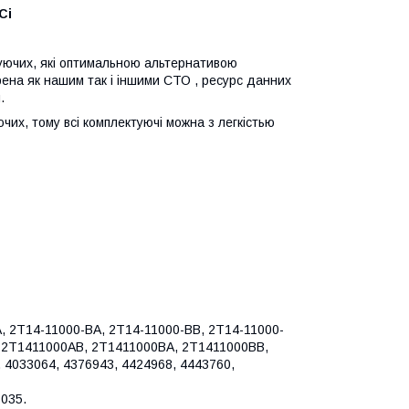
DCi
ктуючих, які оптимальною альтернативою
рена як нашим так і іншими СТО , ресурс данних
.
чих, тому всі комплектуючі можна з легкістью
A, 2T14-11000-BA, 2T14-11000-BB, 2T14-11000-
, 2T1411000AB, 2T1411000BA, 2T1411000BB,
4033064, 4376943, 4424968, 4443760,
035.