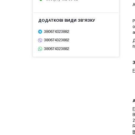
А
P
о
380674323882
а
380674323882
Д
п
380674323882
З
А
F
B
2
B