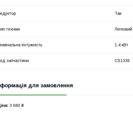
едуктор
Так
ип техніки
Легковий
омінальна потужність
1.4 кВт
од запчастини
CS1336
нформація для замовлення
іна:
3 680 ₴