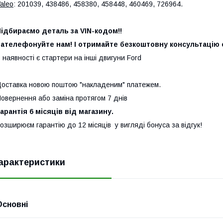
aleo
: 201039, 438486, 458380, 458448, 460469, 726964.
ідбираємо деталь за VIN-кодом!!
ателефонуйте нам! І отримайте безкоштовну консультацію с
 наявності є стартери на інші двигуни Ford
оставка новою поштою "накладеним" платежем.
овернення або заміна протягом 7 днів
арантія 6 місяців від магазину.
озширюєм гарантію до 12 місяців у вигляді бонуса за відгук!
арактеристики
Основні