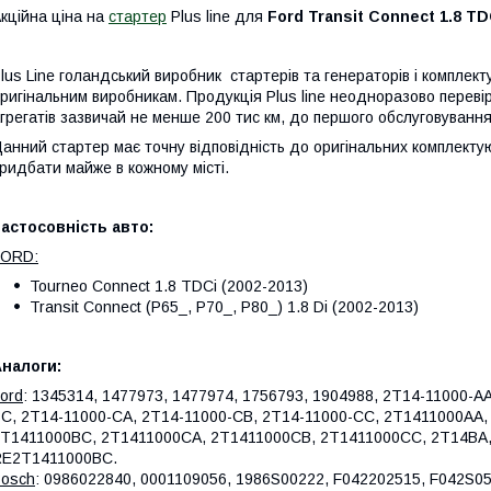
кційна ціна на
стартер
Plus line для
Ford Transit Connect 1.8 T
lus Line голандський виробник стартерів та генераторів і компле
ригінальним виробникам. Продукція Plus line неодноразово переві
грегатів зазвичай не менше 200 тис км, до першого обслуговування
анний стартер має точну відповідність до оригінальних комплектую
ридбати майже в кожному місті.
астосовність авто:
FORD:
Tourneo Connect 1.8 TDCi (2002-2013)
Transit Connect (P65_, P70_, P80_) 1.8 Di (2002-2013)
налоги:
ord
: 1345314, 1477973, 1477974, 1756793, 1904988, 2T14-11000-A
C, 2T14-11000-CA, 2T14-11000-CB, 2T14-11000-CC, 2T1411000AA
T1411000BC, 2T1411000CA, 2T1411000CB, 2T1411000CC, 2T14BA, 
RE2T1411000BC.
osch
: 0986022840, 0001109056, 1986S00222, F042202515, F042S05