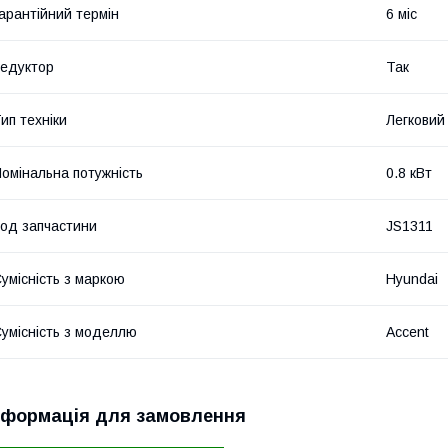
арантійний термін
6 міс
едуктор
Так
ип техніки
Легковий
омінальна потужність
0.8 кВт
од запчастини
JS1311
умісність з маркою
Hyundai
умісність з моделлю
Accent
нформація для замовлення