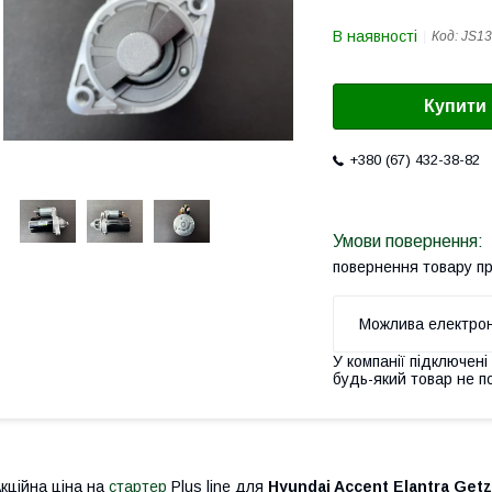
В наявності
Код:
JS13
Купити
+380 (67) 432-38-82
повернення товару п
У компанії підключені
будь-який товар не п
кційна ціна на
стартер
Plus line для
Hyundai Accent Elantra Getz 