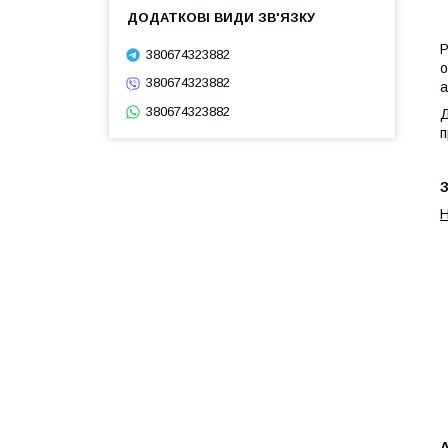
P
380674323882
о
380674323882
а
380674323882
Д
п
З
А