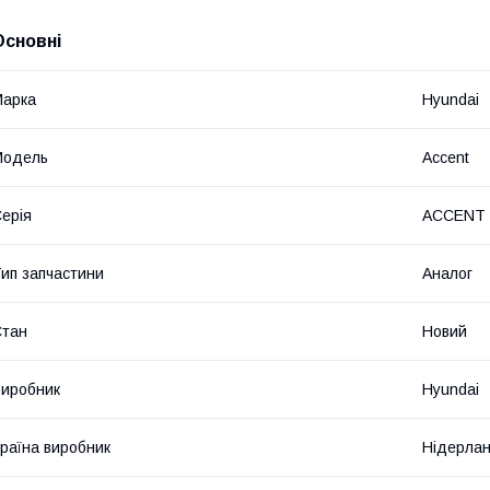
Основні
Марка
Hyundai
Модель
Accent
ерія
ACCENT I
ип запчастини
Аналог
Стан
Новий
иробник
Hyundai
раїна виробник
Нідерла