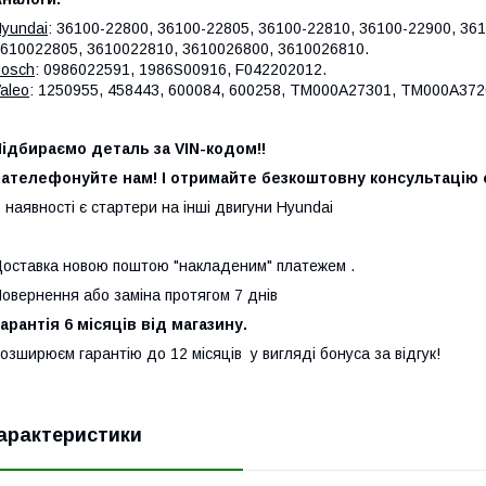
yundai
: 36100-22800, 36100-22805, 36100-22810, 36100-22900, 36
610022805, 3610022810, 3610026800, 3610026810.
osch
: 0986022591, 1986S00916, F042202012.
aleo
: 1250955, 458443, 600084, 600258, TM000A27301, TM000A37
ідбираємо деталь за VIN-кодом!!
ателефонуйте нам! І отримайте безкоштовну консультацію с
 наявності є стартери на інші двигуни Hyundai
оставка новою поштою "накладеним" платежем .
овернення або заміна протягом 7 днів
арантія 6 місяців від магазину.
озширюєм гарантію до 12 місяців у вигляді бонуса за відгук!
арактеристики