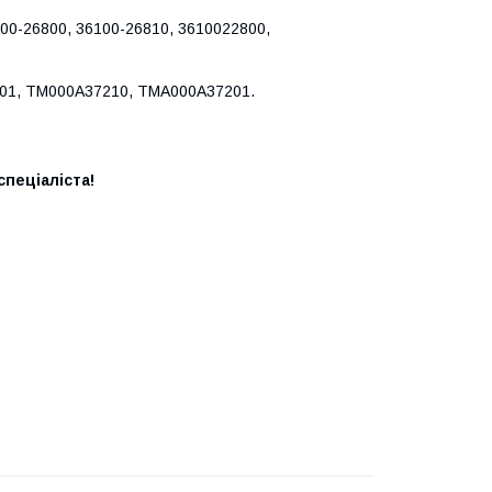
100-26800, 36100-26810, 3610022800,
201, TM000A37210, TMA000A37201.
пеціаліста!