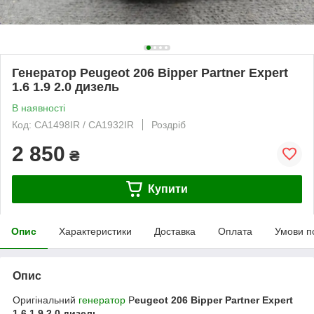
Генератор Peugeot 206 Bipper Partner Expert
1.6 1.9 2.0 дизель
В наявності
Код: CA1498IR / CA1932IR
Роздріб
2 850
₴
Купити
Опис
Характеристики
Доставка
Оплата
Умови п
Опис
Оригінальний
генератор
P
eugeot 206 Bipper Partner Expert
1.6 1.9 2.0 дизель