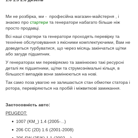
Ми не розбірка, ми - професійна магазин-майстерня , і
знаємо про
стартери
та генератори набагато більше ніж
просто продавці.
Всі наші стартери та генератори проходять перевірку та
технічне обслуговування з якісними комплектуючими, Вам не
доведеться турбуватися, що через місяць закінчаться щітки
або загуде підшипник.
У генераторах ми перевіряємо та замінюємо такі ресурсні
деталі як підшипники, щітки та струмознімальні кільця, в
більшості випадків вони замінюються на нові.
Так само поза увагою не залишається стан обмотки статора і
ротора, перевіряються на пробій і міжвиткові замикання.
Застосовність авто:
PEUGEOT:
1007 (KM_) 1.4 (2005-...)
206 CC (2D) 1.6 (2001-2008)
206 SW (2E/K) 1.1 (2002-...)