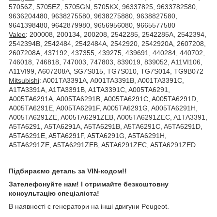
57056Z, 5705EZ, 5705GN, 5705KX, 96337825, 9633782580,
9636204480, 9638275580, 9638275880, 9638827580,
9641398480, 9642879980, 9656956080, 9665577580
Valeo
: 200008, 200134, 200208, 2542285, 2542285A, 2542394,
2542394B, 2542484, 2542484A, 2542920, 2542920A, 2607208,
2607208A, 437192, 437355, 439275, 439691, 440284, 440702,
746018, 746818, 747003, 747803, 839019, 839052, A11VI106,
A11VI99, A607208A, SG7S015, TG7S010, TG7S014, TG9B072
Mitsubishi
: A001TA3391A, A001TA3391B, A001TA3391C,
A1TA3391A, A1TA3391B, A1TA3391C, A005TA6291,
A005TA6291A, A005TA6291B, A005TA6291C, A005TA6291D,
A005TA6291E, A005TA6291F, A005TA6291G, A005TA6291H,
A005TA6291ZE, A005TA6291ZEB, A005TA6291ZEC, A1TA3391,
A5TA6291, A5TA6291A, A5TA6291B, A5TA6291C, A5TA6291D,
A5TA6291E, A5TA6291F, A5TA6291G, A5TA6291H,
A5TA6291ZE, A5TA6291ZEB, A5TA6291ZEC, A5TA6291ZED
Підбираємо деталь за VIN-кодом!!
Зателефонуйте нам! І отримайте безкоштовну
консультацію спеціаліста!
В наявності є генератори на інші двигуни Peugeot.