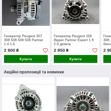
Генератор Peugeot 207
Генератор Peugeot 206
Гене
308 508 508 508 Partner
Bipper Partner Expert 1.9
308,
1.4 1.6
2.0 дизель
бенз
2 800
2 850
2 9
₴
₴
Купити
Купити
Акційні пропозиції та новинки