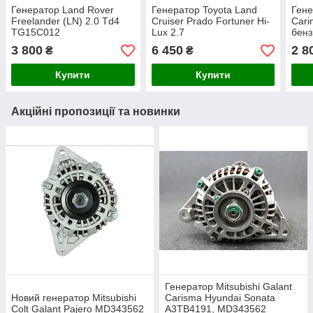
Генератор Land Rover
Генератор Toyota Land
Гене
Freelander (LN) 2.0 Td4
Cruiser Prado Fortuner Hi-
Cari
TG15C012
Lux 2.7
бенз
3 800
6 450
2 8
₴
₴
Купити
Купити
Акційні пропозиції та новинки
Генератор Mitsubishi Galant
Новий генератор Mitsubishi
Carisma Hyundai Sonata
Colt Galant Pajero MD343562
A3TB4191, MD343562