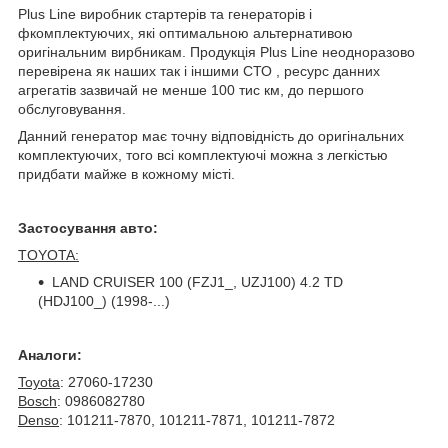
Plus Line виробник стартерів та генераторів і
фкомплектуючих, які оптимальною альтернативою
оригінальним вирбникам. Продукція Plus Line неодноразово
перевірена як наших так і іншими СТО , ресурс данних
агрегатів зазвичай не менше 100 тис км, до першого
обслуговування.
Данний генератор має точну відповідність до оригінальних
комплектуючих, того всі комплектуючі можна з легкістью
придбати майже в кожному місті.
Застосування авто:
TOYOTA:
LAND CRUISER 100 (FZJ1_, UZJ100) 4.2 TD
(HDJ100_) (1998-...)
Аналоги:
Toyota
: 27060-17230
Bosch
: 0986082780
Denso
: 101211-7870, 101211-7871, 101211-7872