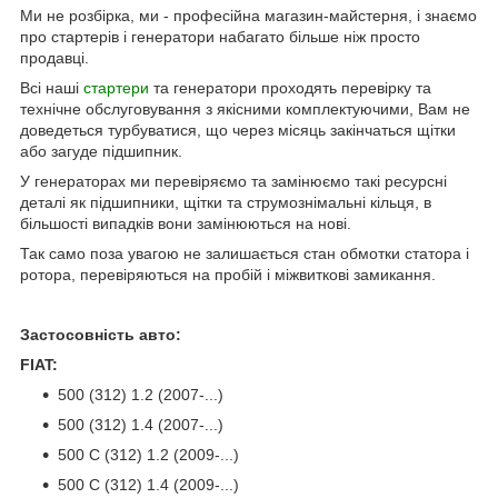
Ми не розбірка, ми - професійна магазин-майстерня, і знаємо
про стартерів і генератори набагато більше ніж просто
продавці.
Всі наші
стартери
та генератори проходять перевірку та
технічне обслуговування з якісними комплектуючими, Вам не
доведеться турбуватися, що через місяць закінчаться щітки
або загуде підшипник.
У генераторах ми перевіряємо та замінюємо такі ресурсні
деталі як підшипники, щітки та струмознімальні кільця, в
більшості випадків вони замінюються на нові.
Так само поза увагою не залишається стан обмотки статора і
ротора, перевіряються на пробій і міжвиткові замикання.
Застосовність авто:
FIAT:
500 (312) 1.2 (2007-...)
500 (312) 1.4 (2007-...)
500 C (312) 1.2 (2009-...)
500 C (312) 1.4 (2009-...)