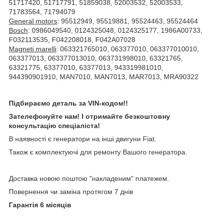
51717420, 51717791, 51859038, 52003532, 52003533,
71783564, 71794079
General motors
: 95512949, 95519881, 95524463, 95524464
Bosch
: 0986049540, 0124325048, 0124325177, 1986A00733,
F032113535, F042208018, F042A07028
Magneti marelli
: 063321765010, 063377010, 063377010010,
063377013, 063377013010, 063731998010, 63321765,
63321775, 63377010, 63377013, 943319981010,
944390901910, MAN7010, MAN7013, MAR7013, MRA90322
Підбираємо деталь за VIN-кодом!!
Зателефонуйте нам! І отримайте безкоштовну
консультацію спеціаліста!
В наявності є генератори на інші двигуни Fiat.
Також є комплектуючі для ремонту Вашого генератора.
Доставка новою поштою "накладеним" платежем.
Повернення чи заміна протягом 7 днів
Гарантія 6 місяців