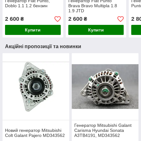
Генератор Fiat Punto,
Генератор Fiat Punto
Гене
Doblo 1.1 1.2 бензин
Brava Bravo Multipla 1.8
Punt
1.9 JTD
2 600
2 600
2 8
₴
₴
Купити
Купити
Акційні пропозиції та новинки
Генератор Mitsubishi Galant
Новий генератор Mitsubishi
Carisma Hyundai Sonata
Colt Galant Pajero MD343562
A3TB4191, MD343562