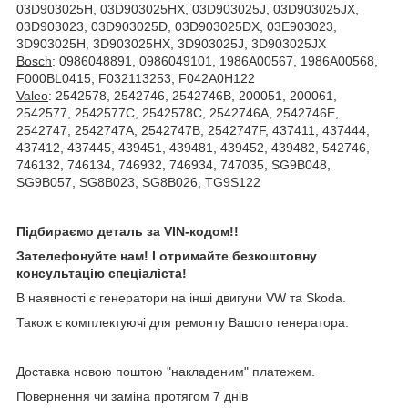
03D903025H, 03D903025HX, 03D903025J, 03D903025JX,
03D903023, 03D903025D, 03D903025DX, 03E903023,
3D903025H, 3D903025HX, 3D903025J, 3D903025JX
Bosch
: 0986048891, 0986049101, 1986A00567, 1986A00568,
F000BL0415, F032113253, F042A0H122
Valeo
: 2542578, 2542746, 2542746B, 200051, 200061,
2542577, 2542577C, 2542578C, 2542746A, 2542746E,
2542747, 2542747A, 2542747B, 2542747F, 437411, 437444,
437412, 437445, 439451, 439481, 439452, 439482, 542746,
746132, 746134, 746932, 746934, 747035, SG9B048,
SG9B057, SG8B023, SG8B026, TG9S122
Підбираємо деталь за VIN-кодом!!
Зателефонуйте нам! І отримайте безкоштовну
консультацію спеціаліста!
В наявності є генератори на інші двигуни VW та Skoda.
Також є комплектуючі для ремонту Вашого генератора.
Доставка новою поштою "накладеним" платежем.
Повернення чи заміна протягом 7 днів