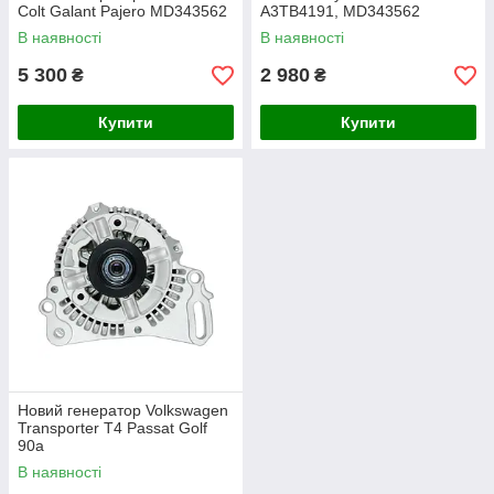
Colt Galant Pajero MD343562
A3TB4191, MD343562
В наявності
В наявності
5 300
2 980
₴
₴
Купити
Купити
Новий генератор Volkswagen
Transporter T4 Passat Golf
90а
В наявності