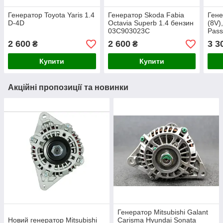
Генератор Toyota Yaris 1.4
Генератор Skoda Fabia
Гене
D-4D
Octavia Superb 1.4 бензин
(8V)
03C903023C
Pass
04L
2 600
2 600
3 3
₴
₴
Купити
Купити
Акційні пропозиції та новинки
Генератор Mitsubishi Galant
Новий генератор Mitsubishi
Carisma Hyundai Sonata