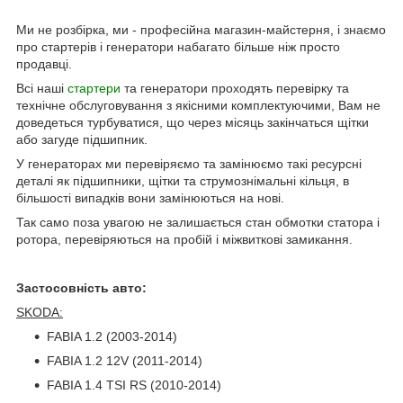
Ми не розбірка, ми - професійна магазин-майстерня, і знаємо
про стартерів і генератори набагато більше ніж просто
продавці.
Всі наші
стартери
та генератори проходять перевірку та
технічне обслуговування з якісними комплектуючими, Вам не
доведеться турбуватися, що через місяць закінчаться щітки
або загуде підшипник.
У генераторах ми перевіряємо та замінюємо такі ресурсні
деталі як підшипники, щітки та струмознімальні кільця, в
більшості випадків вони замінюються на нові.
Так само поза увагою не залишається стан обмотки статора і
ротора, перевіряються на пробій і міжвиткові замикання.
Застосовність авто:
SKODA:
FABIA 1.2 (2003-2014)
FABIA 1.2 12V (2011-2014)
FABIA 1.4 TSI RS (2010-2014)