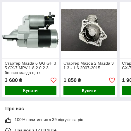
Стартер Mazda 6 GG GH 3
Стартер Mazda 2 Mazda 3
Стар
5 CX-7 MPV 1.8 2.0 2.3
1.3 - 1.6 2007-2015
CX-7
бензин мазда цг гх
3 680
1 850
1 9
₴
₴
Купити
Купити
Про нас
100% позитивних з 39 відгуків за рік
Працює з 17.03.2014