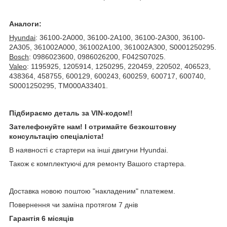
Аналоги:
Hyundai
: 36100-2A000, 36100-2A100, 36100-2A300, 36100-
2A305, 361002A000, 361002A100, 361002A300, S0001250295.
Bosch
: 0986023600, 0986026200, F042S07025.
Valeo
: 1195925, 1205914, 1250295, 220459, 220502, 406523,
438364, 458755, 600129, 600243, 600259, 600717, 600740,
S0001250295, TM000A33401.
Підбираємо деталь за VIN-кодом!!
Зателефонуйте нам! І отримайте безкоштовну
консультацію спеціаліста!
В наявності є стартери на інші двигуни Hyundai.
Також є комплектуючі для ремонту Вашого стартера.
Доставка новою поштою "накладеним" платежем.
Повернення чи заміна протягом 7 днів
Гарантія 6 місяців