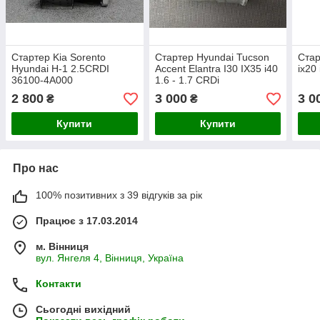
Стартер Kia Sorento
Стартер Hyundai Tucson
Стар
Hyundai H-1 2.5CRDI
Accent Elantra I30 IX35 i40
ix20
36100-4A000
1.6 - 1.7 CRDi
2 800
3 000
3 0
₴
₴
Купити
Купити
Про нас
100% позитивних з 39 відгуків за рік
Працює з 17.03.2014
м. Вінниця
вул. Янгеля 4, Вінниця, Україна
Контакти
Сьогодні вихідний