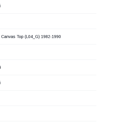
i
 Canvas Top (L04_G) 1982-1990
й
i