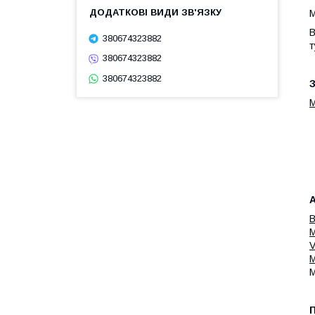
М
В
380674323882
т
380674323882
380674323882
З
M
B
M
V
M
П