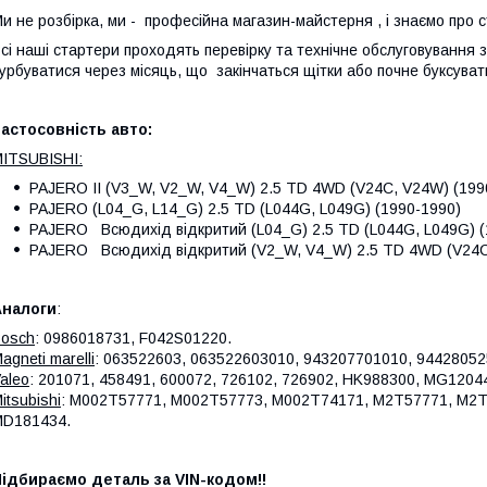
и не розбірка, ми - професійна магазин-майстерня , і знаємо про 
сі наші стартери проходять перевірку та технічне обслуговування
урбуватися через місяць, що закінчаться щітки або почне буксуват
астосовність авто:
ITSUBISHI:
PAJERO II (V3_W, V2_W, V4_W) 2.5 TD 4WD (V24C, V24W) (199
PAJERO (L04_G, L14_G) 2.5 TD (L044G, L049G) (1990-1990)
PAJERO Всюдихід відкритий (L04_G) 2.5 TD (L044G, L049G) (
PAJERO Всюдихід відкритий (V2_W, V4_W) 2.5 TD 4WD (V24C
Аналоги
:
osch
: 0986018731, F042S01220.
agneti marelli
: 063522603, 063522603010, 943207701010, 94428052
aleo
: 201071, 458491, 600072, 726102, 726902, HK988300, MG120
itsubishi
: M002T57771, M002T57773, M002T74171, M2T57771, M2T
MD181434.
ідбираємо деталь за VIN-кодом!!