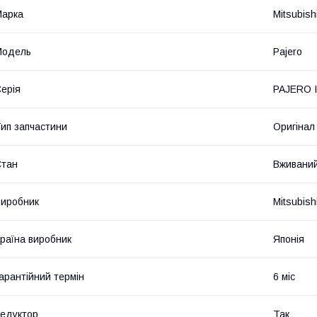
Марка
Mitsubish
Модель
Pajero
ерія
PAJERO I
ип запчастини
Оригінал
Стан
Вживани
иробник
Mitsubish
раїна виробник
Японія
арантійний термін
6 міс
едуктор
Так