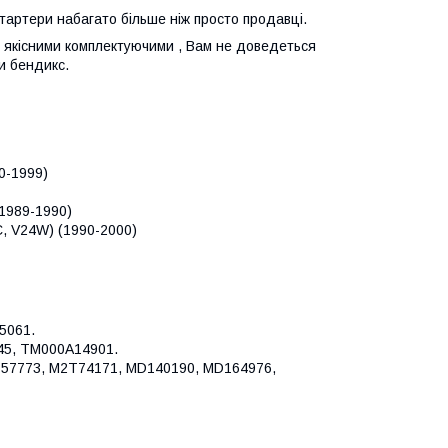
стартери набагато більше ніж просто продавці.
 з якісними комплектуючими , Вам не доведеться
и бендикс.
0-1999)
1989-1990)
, V24W) (1990-2000)
5061.
445, TM000A14901.
57773, M2T74171, MD140190, MD164976,