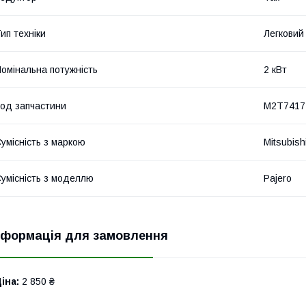
ип техніки
Легковий
омінальна потужність
2 кВт
од запчастини
M2T7417
умісність з маркою
Mitsubish
умісність з моделлю
Pajero
нформація для замовлення
іна:
2 850 ₴