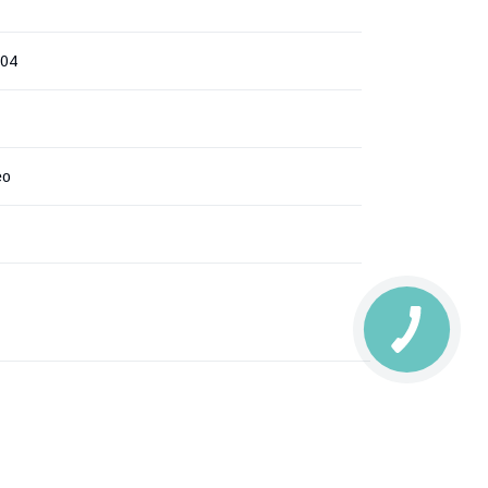
004
eo