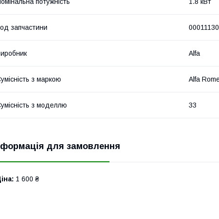
омінальна потужність
1.8 кВт
од запчастини
0001113
иробник
Alfa
умісність з маркою
Alfa Rom
умісність з моделлю
33
нформація для замовлення
іна:
1 600 ₴