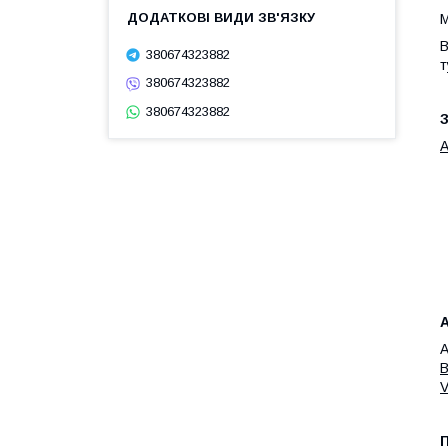
М
В
380674323882
т
380674323882
380674323882
З
А
A
B
V
П