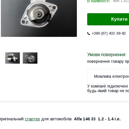
В наявності
Код:
CS1
Купити
+380 (67) 432-38-82
повернення товару п
У компанії підключені
будь-який товар не п
ригінальний
стартер
для автомобілів
Alfa 146 33 1.2 - 1.4 i.e.