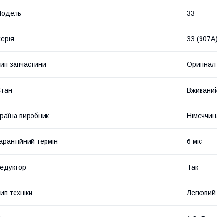
Модель
33
ерія
33 (907A
ип запчастини
Оригінал
Стан
Вживани
раїна виробник
Німеччин
арантійний термін
6 міс
едуктор
Так
ип техніки
Легковий