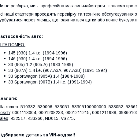
и не розбірка, ми - професійна магазин-майстерня , і знаємо про 
сі наші стартери проходять перевірку та технічне обслуговування
урбуватися через місяць, що закінчаться щітки або почне буксуват
астосовність авто:
ALFA ROMEO:
145 (930) 1.4 i.e. (1994-1996)
146 (930) 1.4 i.e. (1994-1996)
33 (905) 1.2 (905.A) (1983-1989)
33 (907A) 1.4 i.e. (907.A3A, 907.A3B) (1991-1994)
33 Sportwagon (905A) 1.4 (1984-1988)
33 Sportwagon (907B) 1.4 i.e. (1991-1994)
налоги:
lfa romeo: 510332, 530006, 533051, 53305100000000, 533052, 5366
osch
: 0001113004, 0001208233, 0001211215, 0001211988, 0986010
aleo
: 432517, 433260, ND015, VS275.
ідбираємо деталь за VIN-кодом!!