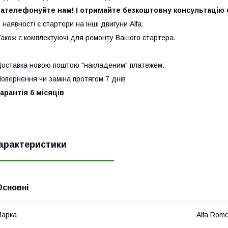
ателефонуйте нам! І отримайте безкоштовну консультацію с
 наявності є стартери на інші двигуни Alfa.
акож є комплектуючі для ремонту Вашого стартера.
оставка новою поштою "накладеним" платежем.
овернення чи заміна протягом 7 днів
арантія 6 місяців
арактеристики
Основні
Марка
Alfa Rom