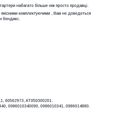
стартери набагато більше ніж просто продавці.
 з якісними комплектуючими , Вам не доведеться
и бендикс.
11, 60562973, AT050300201.
340, 0986010340090, 0986010341, 0986014880.