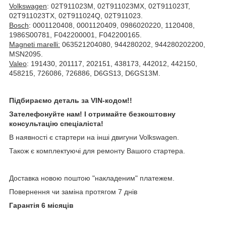
Volkswagen
: 02T911023M, 02T911023MX, 02T911023T,
02T911023TX, 02T911024Q, 02T911023.
Bosch
: 0001120408, 0001120409, 0986020220, 1120408,
1986S00781, F042200001, F042200165.
Magneti marelli:
063521204080, 944280202, 944280202200,
MSN2095.
Valeo
: 191430, 201117, 202151, 438173, 442012, 442150,
458215, 726086, 726886, D6GS13, D6GS13M.
Підбираємо деталь за VIN-кодом!!
Зателефонуйте нам! І отримайте безкоштовну
консультацію спеціаліста!
В наявності є стартери на інші двигуни Volkswagen.
Також є комплектуючі для ремонту Вашого стартера.
Доставка новою поштою "накладеним" платежем.
Повернення чи заміна протягом 7 днів
Гарантія 6 місяців