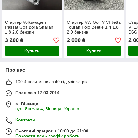
Стартер Volkswagen
Стартер VW Golf V VI Jetta
Стар
Passat Golf Bora Sharan
Touran Polo Beetle 1.4 1.8
VI 1
1.8 2.0 бензин
2.0 бензин
D6G
3 200
2 000
2 0
₴
₴
Купити
Купити
Про нас
100% позитивних з 40 відгуків за рік
Працює з 17.03.2014
м. Вінниця
вул. Янгеля 4, Вінниця, Україна
Контакти
Сьогодні працює з 10:00 до 21:00
Показати весь графік роботи