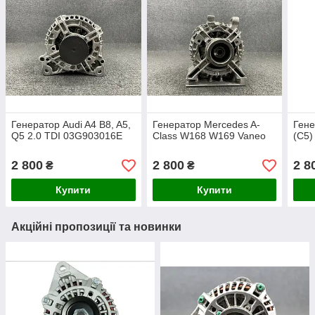
Генератор Audi A4 B8, A5,
Генератор Mercedes A-
Гене
Q5 2.0 TDI 03G903016E
Class W168 W169 Vaneo
(C5)
2 800
2 800
2 8
₴
₴
Купити
Купити
Акційні пропозиції та новинки