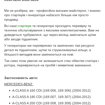
Ми не розбірка, ми - професійна магазин-майстерня, і знаємо
про стартерів і генератори набагато більше ніж просто
продавці.
Всі наші
стартери
та генератори проходять перевірку та
технічне обслуговування з якісними комплектуючими, Вам не
доведеться турбуватися, що через місяць закінчаться щітки
або загуде підшипник.
У генераторах ми перевіряємо та замінюємо такі ресурсні
деталі як підшипники, щітки та струмознімальні кільця, в
більшості випадків вони замінюються на нові.
Так само поза увагою не залишається стан обмотки статора і
ротора, перевіряються на пробій і міжвиткові замикання.
Застосовність авто:
MERCEDES-BENZ:
A-CLASS A 160 CDI (169.006, 169.306) (2004-2012)
A-CLASS A 180 CDI (169.007, 169.307) (2004-2012)
A-CLASS A 200 CDI (169.008, 169.308) (2004-2012)