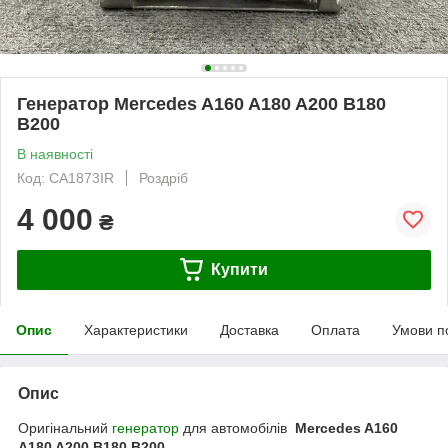
Генератор Mercedes A160 A180 A200 B180
B200
В наявності
Код: CA1873IR
Роздріб
4 000
₴
Купити
Опис
Характеристики
Доставка
Оплата
Умови п
Опис
Оригінальний
генератор
для автомобілів
Mercedes A160
A180 A200 B180 B200