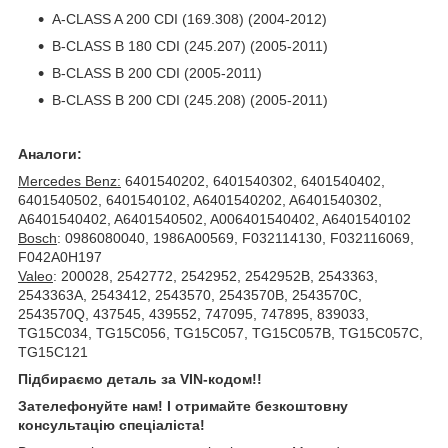
A-CLASS A 200 CDI (169.308) (2004-2012)
B-CLASS B 180 CDI (245.207) (2005-2011)
B-CLASS B 200 CDI (2005-2011)
B-CLASS B 200 CDI (245.208) (2005-2011)
Аналоги:
Mercedes Benz:
6401540202, 6401540302, 6401540402,
6401540502, 6401540102, A6401540202, A6401540302,
A6401540402, A6401540502, A006401540402, A6401540102
Bosch
: 0986080040, 1986A00569, F032114130, F032116069,
F042A0H197
Valeo
: 200028, 2542772, 2542952, 2542952B, 2543363,
2543363A, 2543412, 2543570, 2543570B, 2543570C,
2543570Q, 437545, 439552, 747095, 747895, 839033,
TG15C034, TG15C056, TG15C057, TG15C057B, TG15C057C,
TG15C121
Підбираємо деталь за VIN-кодом!!
Зателефонуйте нам! І отримайте безкоштовну
консультацію спеціаліста!