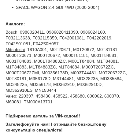
SPACE WAGON 2.4 GDI 4WD (2000-2004)
Аналоги:
Bosch
: 0986020411, 0986020411090, 0986024160,
F032113638, F032115359, F042001081, F042202019,
F042S01081, F042S0H057
Mitsubishi
: 1810A001, M0T20671, M0T20672, M0T81181,
M000T20671, M000T20672, M000T81181, M001T84881,
M001T84883, M001T84883ZC, M001T84884, M1T84881,
M1T84883, M1T84883ZC, M1T84884, M000T20672ZC,
M000T20672ZMI, M00356178D, M003T44481, M0T20672ZC,
M0T80181, M356178D, M3T44481, MD328235, MD335584,
MD348225, MD356178, MD362910, MD362910D,
MD362910ES, MN153444
Valeo
: 220397, 458436, 458522, 458680, 600062, 600070,
M60081, TM000A13701
Підбираємо деталь за VIN-кодом!!
Зателефонуйте нам! І отримайте безкоштовну
консультацію спеціаліста!