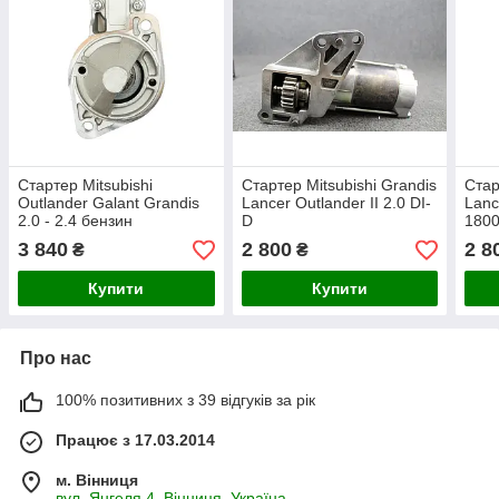
Стартер Mitsubishi
Стартер Mitsubishi Grandis
Стар
Outlander Galant Grandis
Lancer Outlander II 2.0 DI-
Lanc
2.0 - 2.4 бензин
D
180
3 840
2 800
2 8
₴
₴
Купити
Купити
Про нас
100% позитивних з 39 відгуків за рік
Працює з 17.03.2014
м. Вінниця
вул. Янгеля 4, Вінниця, Україна