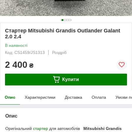
Стартер Mitsubishi Grandis Outlander Galant
2.0 2.4
В наявності
Код: CS1459/JS1313
Роздріб
2 400
₴
Купити
Опис
Характеристики
Доставка
Оплата
Умови п
Опис
Оригінальний
стартер
для автомобілів
Mitsubishi Grandis