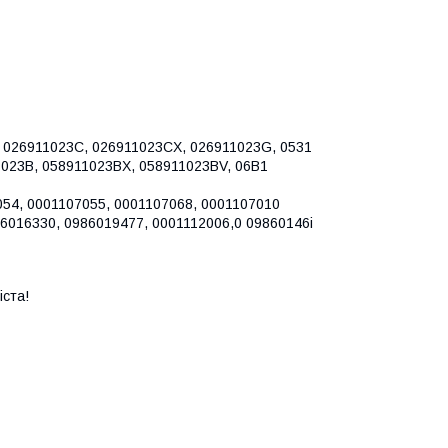
, 026911023C, 026911023CX, 026911023G, 0531
1023B, 058911023BX, 058911023BV, 06B1
054, 0001107055, 0001107068, 0001107010
86016330, 0986019477, 0001112006,0 09860146і
іста!