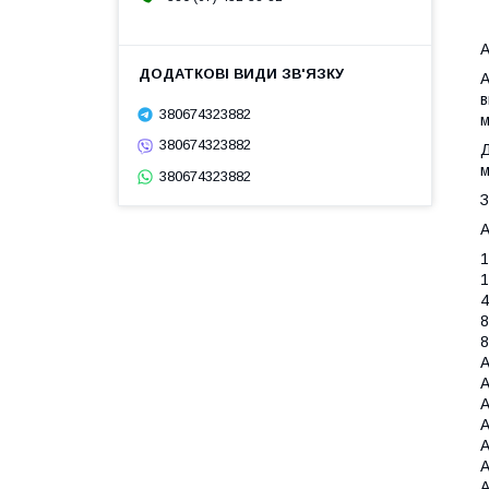
А
A
в
380674323882
м
380674323882
Д
м
380674323882
З
A
1
1
4
8
8
A
A
A
A
A
A
A