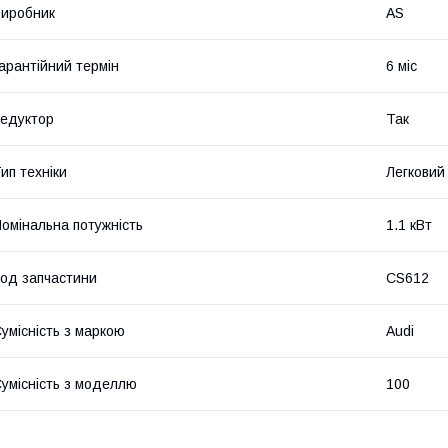
иробник
AS
арантійний термін
6 міс
едуктор
Так
ип техніки
Легковий
омінальна потужність
1.1 кВт
од запчастини
CS612
умісність з маркою
Audi
умісність з моделлю
100