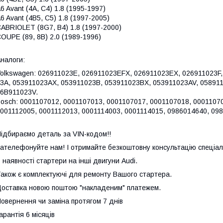
6 Avant (4A, C4) 1.8 (1995-1997)
6 Avant (4B5, C5) 1.8 (1997-2005)
ABRIOLET (8G7, B4) 1.8 (1997-2000)
OUPE (89, 8B) 2.0 (1989-1996)
налоги:
olkswagen: 026911023E, 026911023EFX, 026911023EX, 026911023F
3A, 053911023AX, 053911023B, 053911023BX, 053911023AV, 05891
6B911023V.
osch: 0001107012, 0001107013, 0001107017, 0001107018, 0001107
001112005, 0001112013, 0001114003, 0001114015, 0986014640, 09
ідбираємо деталь за VIN-кодом!!
ателефонуйте нам! І отримайте безкоштовну консультацію спеціал
 наявності стартери на інші двигуни Audi.
акож є комплектуючі для ремонту Вашого стартера.
оставка новою поштою "накладеним" платежем.
овернення чи заміна протягом 7 днів
арантія 6 місяців