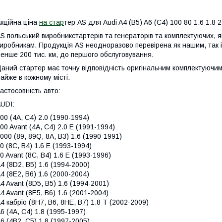
кційна ціна
на стар
тер AS для Audi A4 (B5) A6 (C4) 100 80 1.6 1.8 2
S польський виробникстартерів та генераторів та комплектуючих, 
иробникам. Продукція AS неодноразово перевірена як нашим, так і
енше 200 тис. км, до першого обслуговування.
аний стартер має точну відповідність оригінальним комплектуючим
айже в кожному місті.
астосовність авто:
UDI:
00 (4A, C4) 2.0 (1990-1994)
00 Avant (4A, C4) 2.0 E (1991-1994)
000 (89, 89Q, 8A, B3) 1.6 (1990-1991)
0 (8C, B4) 1.6 E (1993-1994)
0 Avant (8C, B4) 1.6 E (1993-1996)
4 (8D2, B5) 1.6 (1994-2000)
4 (8E2, B6) 1.6 (2000-2004)
4 Avant (8D5, B5) 1.6 (1994-2001)
4 Avant (8E5, B6) 1.6 (2001-2004)
4 кабріо (8H7, B6, 8HE, B7) 1.8 T (2002-2009)
6 (4A, C4) 1.8 (1995-1997)
6 (4B2, C5) 1.8 (1997-2005)