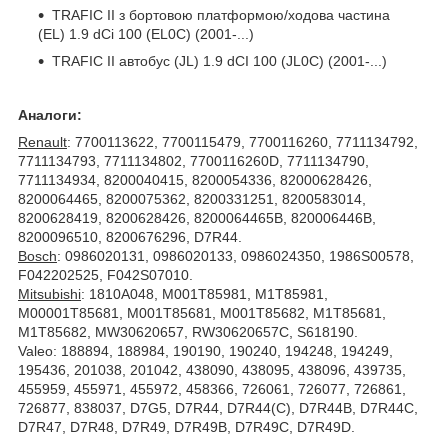
TRAFIC II з бортовою платформою/ходова частина
(EL) 1.9 dCi 100 (EL0C) (2001-...)
TRAFIC II автобус (JL) 1.9 dCI 100 (JL0C) (2001-...)
Аналоги:
Renault
: 7700113622, 7700115479, 7700116260, 7711134792,
7711134793, 7711134802, 7700116260D, 7711134790,
7711134934, 8200040415, 8200054336, 82000628426,
8200064465, 8200075362, 8200331251, 8200583014,
8200628419, 8200628426, 8200064465B, 820006446B,
8200096510, 8200676296, D7R44.
Bosch
: 0986020131, 0986020133, 0986024350, 1986S00578,
F042202525, F042S07010.
Mitsubishi
: 1810A048, M001T85981, M1T85981,
M00001T85681, M001T85681, M001T85682, M1T85681,
M1T85682, MW30620657, RW30620657C, S618190.
Valeo: 188894, 188984, 190190, 190240, 194248, 194249,
195436, 201038, 201042, 438090, 438095, 438096, 439735,
455959, 455971, 455972, 458366, 726061, 726077, 726861,
726877, 838037, D7G5, D7R44, D7R44(C), D7R44B, D7R44C,
D7R47, D7R48, D7R49, D7R49B, D7R49C, D7R49D.