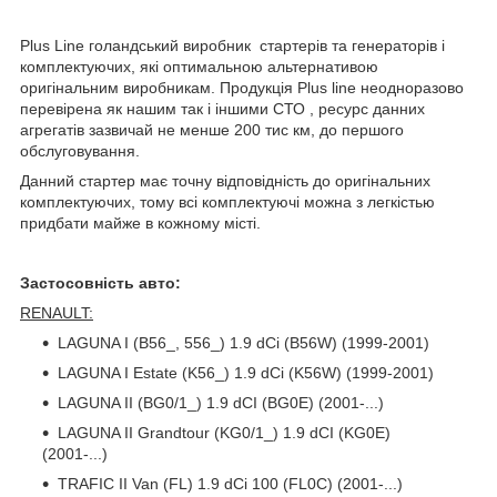
Plus Line голандський виробник стартерів та генераторів і
комплектуючих, які оптимальною альтернативою
оригінальним виробникам. Продукція Plus line неодноразово
перевірена як нашим так і іншими СТО , ресурс данних
агрегатів зазвичай не менше 200 тис км, до першого
обслуговування.
Данний стартер має точну відповідність до оригінальних
комплектуючих, тому всі комплектуючі можна з легкістью
придбати майже в кожному місті.
Застосовність авто:
RENAULT:
LAGUNA I (B56_, 556_) 1.9 dCi (B56W) (1999-2001)
LAGUNA I Estate (K56_) 1.9 dCi (K56W) (1999-2001)
LAGUNA II (BG0/1_) 1.9 dCI (BG0E) (2001-...)
LAGUNA II Grandtour (KG0/1_) 1.9 dCI (KG0E)
(2001-...)
TRAFIC II Van (FL) 1.9 dCi 100 (FL0C) (2001-...)