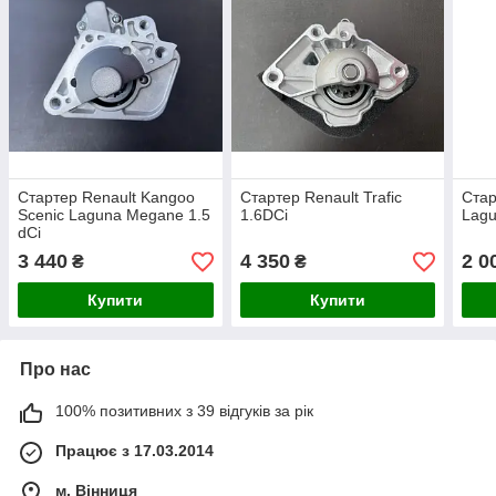
Стартер Renault Kangoo
Стартер Renault Trafic
Стар
Scenic Laguna Megane 1.5
1.6DCi
Lagu
dCi
3 440
4 350
2 0
₴
₴
Купити
Купити
Про нас
100% позитивних з 39 відгуків за рік
Працює з 17.03.2014
м. Вінниця