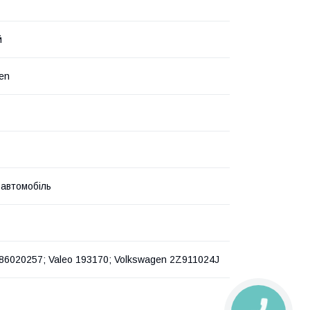
й
en
 автомобіль
86020257; Valeo 193170; Volkswagen 2Z911024J