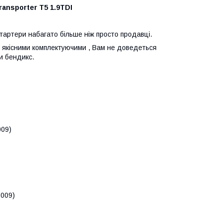
ransporter T5 1.9TDI
стартери набагато більше ніж просто продавці.
 з якісними комплектуючими , Вам не доведеться
и бендикс.
009)
2009)