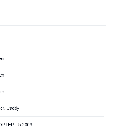
en
en
ter
er, Caddy
RTER T5 2003-