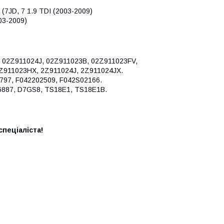
JD, 7 1.9 TDI (2003-2009)
03-2009)
 02Z911024J, 02Z911023B, 02Z911023FV,
Z911023HX, 2Z911024J, 2Z911024JX.
797, F042202509, F042S02166.
26887, D7GS8, TS18E1, TS18E1B.
пеціаліста!