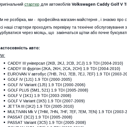
ригінальний
стартер
для автомобілів
Volkswagen Caddy Golf V T
и не розбірка, ми - професійна магазин-майстерня , і знаємо про 
сі наші стартери проходять перевірку та технічне обслуговування
урбуватися через місяць, що закінчаться щітки або почне буксуват
астосовність авто:
VW:
CADDY III універсал (2KB, 2KJ, 2CB, 2CJ) 1.9 TDI (2004-2010)
CADDY III фургон (2KA, 2KH, 2CA, 2CH) 1.9 TDI (2004-2010)
EUROVAN V автобус (7HB, 7HJ, 7EB, 7EJ, 7EF) 1.9 TDI (2003-2
GOLF IV (1J1) 1.9 TDI (2000-2005)
GOLF IV Variant (1J5) 1.9 TDI (2000-2006)
GOLF PLUS (5M1, 521) 1.9 TDI (2005-2008)
GOLF V (1K1) 1.9 TDI (2003-2008)
GOLF V Variant (1K5) 1.9 TDI (2007-2009)
JETTA III (1K2) 1.9 TDI (2005-2010)
MULTIVAN Mk V (7HM, 7HN, 7HF, 7EF, 7EM, 7EN) 1.9 TDI (2003-
PASSAT (3C2) 1.9 TDI (2005-2008)
PASSAT Variant (3C5) 1.9 TDI (2005-2008)