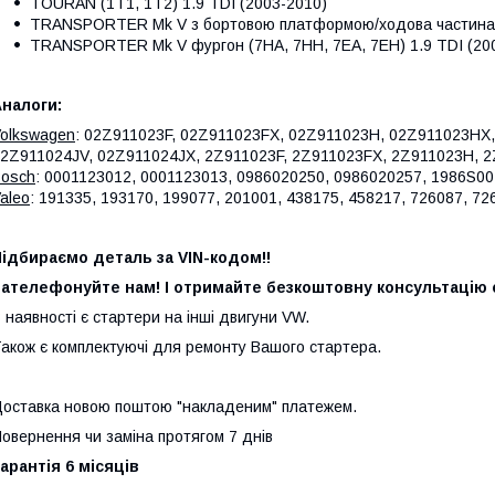
TOURAN (1T1, 1T2) 1.9 TDI (2003-2010)
TRANSPORTER Mk V з бортовою платформою/ходова частина (7
TRANSPORTER Mk V фургон (7HA, 7HH, 7EA, 7EH) 1.9 TDI (20
налоги:
olkswagen
: 02Z911023F, 02Z911023FX, 02Z911023H, 02Z911023HX,
2Z911024JV, 02Z911024JX, 2Z911023F, 2Z911023FX, 2Z911023H, 2
osch
: 0001123012, 0001123013, 0986020250, 0986020257, 1986S00
aleo
: 191335, 193170, 199077, 201001, 438175, 458217, 726087, 7
ідбираємо деталь за VIN-кодом!!
ателефонуйте нам! І отримайте безкоштовну консультацію с
 наявності є стартери на інші двигуни VW.
акож є комплектуючі для ремонту Вашого стартера.
оставка новою поштою "накладеним" платежем.
овернення чи заміна протягом 7 днів
арантія 6 місяців