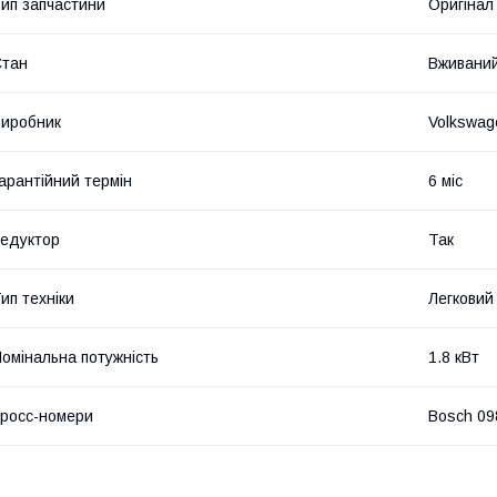
ип запчастини
Оригінал
Стан
Вживани
иробник
Volkswag
арантійний термін
6 міс
едуктор
Так
ип техніки
Легковий
омінальна потужність
1.8 кВт
росс-номери
Bosch 09