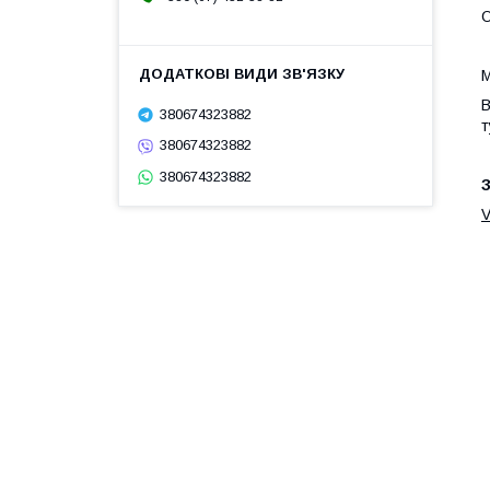
О
М
В
380674323882
т
380674323882
380674323882
З