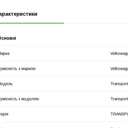
арактеристики
Основні
Марка
Volkswag
умісність з маркою
Volkswag
Модель
Transpor
умісність з моделлю
Transport
ерія
TRANSPO