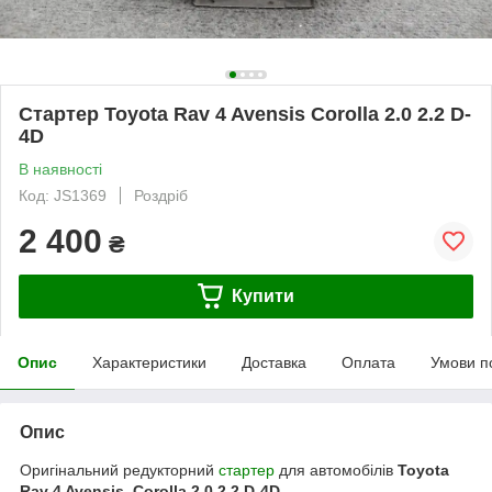
Стартер Toyota Rav 4 Avensis Corolla 2.0 2.2 D-
4D
В наявності
Код: JS1369
Роздріб
2 400
₴
Купити
Опис
Характеристики
Доставка
Оплата
Умови п
Опис
Оригінальний редукторний
стартер
для автомобілів
Toyota
Rav 4 Avensis Corolla 2.0 2.2 D-4D