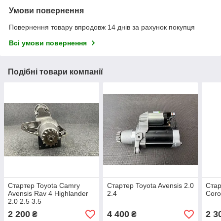
Умови повернення
Повернення товару впродовж 14 днів за рахунок покупця
Всі умови повернення
Подібні товари компанії
Стартер Toyota Camry
Стартер Toyota Avensis 2.0
Стар
Avensis Rav 4 Highlander
2.4
Coro
2.0 2.5 3.5
2 200
4 400
2 3
₴
₴