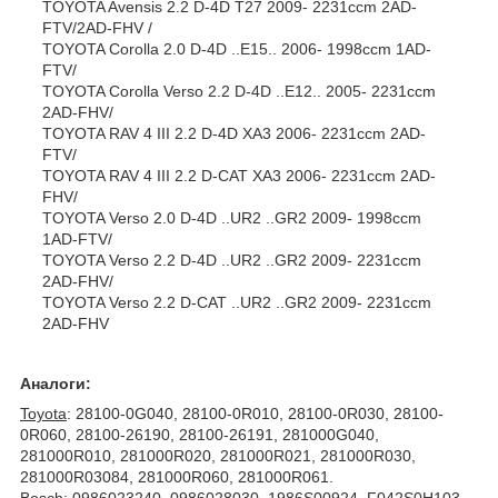
TOYOTA Avensis 2.2 D-4D T27 2009- 2231ccm 2AD-
FTV/2AD-FHV /
TOYOTA Corolla 2.0 D-4D ..E15.. 2006- 1998ccm 1AD-
FTV/
TOYOTA Corolla Verso 2.2 D-4D ..E12.. 2005- 2231ccm
2AD-FHV/
TOYOTA RAV 4 III 2.2 D-4D XA3 2006- 2231ccm 2AD-
FTV/
TOYOTA RAV 4 III 2.2 D-CAT XA3 2006- 2231ccm 2AD-
FHV/
TOYOTA Verso 2.0 D-4D ..UR2 ..GR2 2009- 1998ccm
1AD-FTV/
TOYOTA Verso 2.2 D-4D ..UR2 ..GR2 2009- 2231ccm
2AD-FHV/
TOYOTA Verso 2.2 D-CAT ..UR2 ..GR2 2009- 2231ccm
2AD-FHV
Аналоги:
Toyota
: 28100-0G040, 28100-0R010, 28100-0R030, 28100-
0R060, 28100-26190, 28100-26191, 281000G040,
281000R010, 281000R020, 281000R021, 281000R030,
281000R03084, 281000R060, 281000R061.
Bosch
: 0986023240, 0986028030, 1986S00924, F042S0H103.