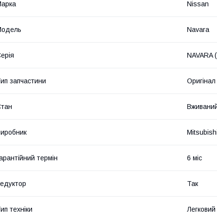
Марка
Nissan
Модель
Navara
ерія
NAVARA (
ип запчастини
Оригінал
Стан
Вживани
иробник
Mitsubish
арантійний термін
6 міс
едуктор
Так
ип техніки
Легковий