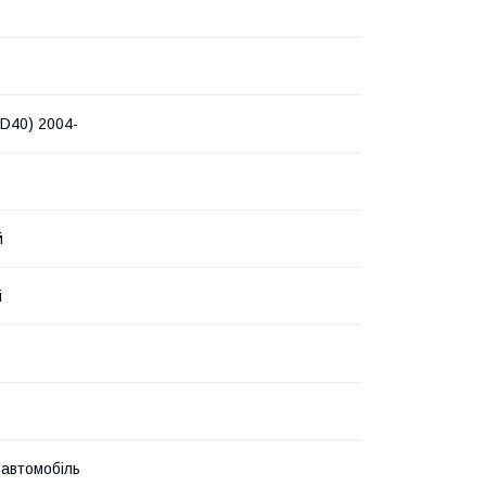
D40) 2004-
й
i
 автомобіль