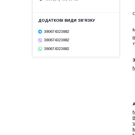
О
М
380674323882
В
380674323882
т
380674323882
З
N
А
N
B
V
M