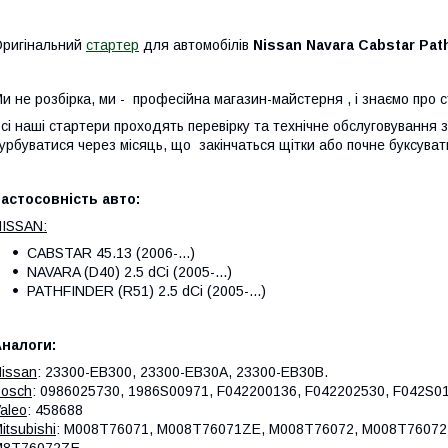
ригінальний
стартер
для автомобілів
Nissan Navara Cabstar Path
и не розбірка, ми - професійна магазин-майстерня , і знаємо про 
сі наші стартери проходять перевірку та технічне обслуговування
урбуватися через місяць, що закінчаться щітки або почне буксуват
астосовність авто:
ISSAN:
CABSTAR 45.13 (2006-...)
NAVARA (D40) 2.5 dCi (2005-...)
PATHFINDER (R51) 2.5 dCi (2005-...)
налоги:
issan
: 23300-EB300, 23300-EB30A, 23300-EB30B.
osch
: 0986025730, 1986S00971, F042200136, F042202530, F042S0
aleo
: 458688
itsubishi
: M008T76071, M008T76071ZE, M008T76072, M008T76072
M8T76072ZE.