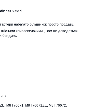
finder 2.5dci
стартери набагато більше ніж просто продавці.
 з якісними комплектуючими , Вам не доведеться
и бендикс.
1207.
ZE, M8T76071, M8T76071ZE, M8T76072,