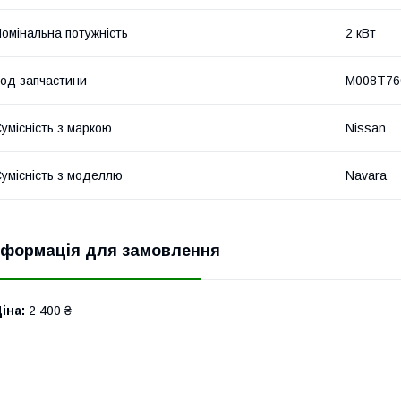
омінальна потужність
2 кВт
од запчастини
M008T76
умісність з маркою
Nissan
умісність з моделлю
Navara
нформація для замовлення
іна:
2 400 ₴