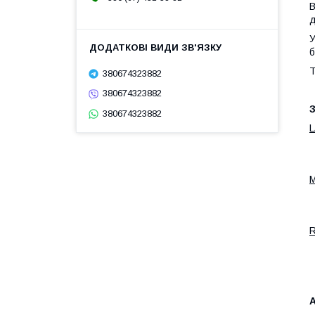
В
д
У
б
Т
380674323882
380674323882
З
380674323882
А