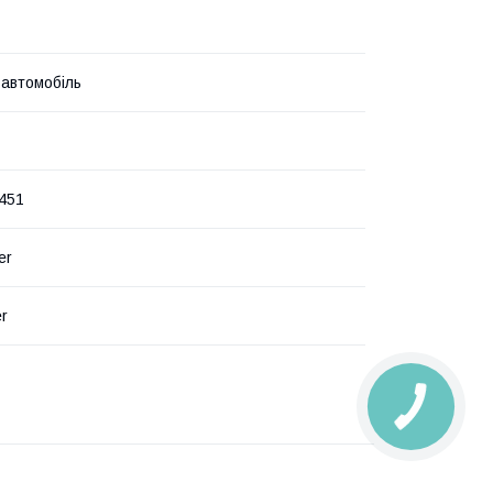
 автомобіль
451
er
er