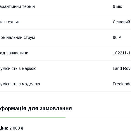
арантійний термін
6 міс
ип техніки
Легковий
омінальний струм
90 А
од запчастини
102211-1
умісність з маркою
Land Rov
умісність з моделлю
Freeland
нформація для замовлення
іна:
2 000 ₴