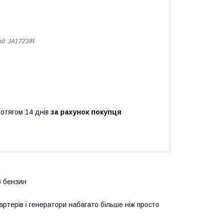
од:
JA1723IR
ротягом 14 днів
за рахунок покупця
8 бензин
артерів і генератори набагато більше ніж просто