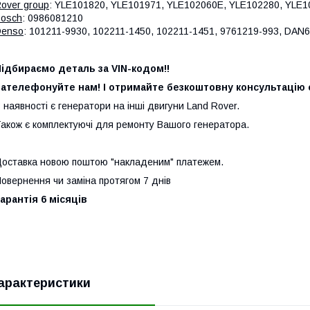
over group
: YLE101820, YLE101971, YLE102060E, YLE102280, YLE1
osch
: 0986081210
Denso
: 101211-9930, 102211-1450, 102211-1451, 9761219-993, DAN
ідбираємо деталь за VIN-кодом!!
ателефонуйте нам! І отримайте безкоштовну консультацію с
 наявності є генератори на інші двигуни Land Rover.
акож є комплектуючі для ремонту Вашого генератора.
оставка новою поштою "накладеним" платежем.
овернення чи заміна протягом 7 днів
арантія 6 місяців
арактеристики