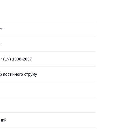
er
er
er (LN) 1998-2007
р постійного струму
ний