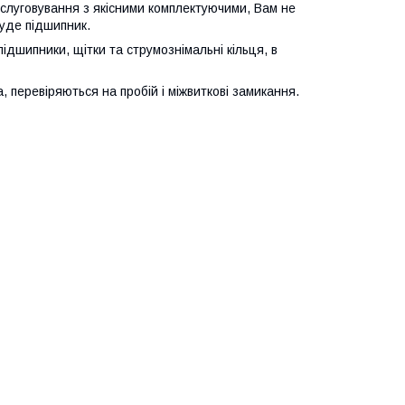
бслуговування з якісними комплектуючими, Вам не
гуде підшипник.
підшипники, щітки та струмознімальні кільця, в
 перевіряються на пробій і міжвиткові замикання.