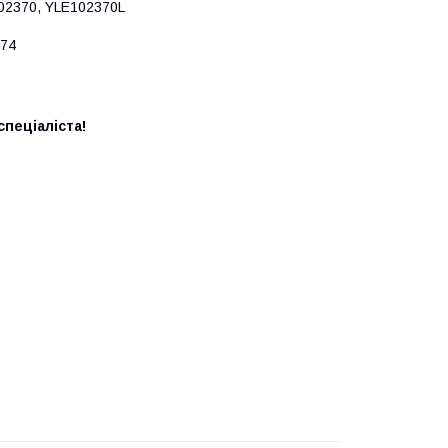
02370, YLE102370L
674
пеціаліста!