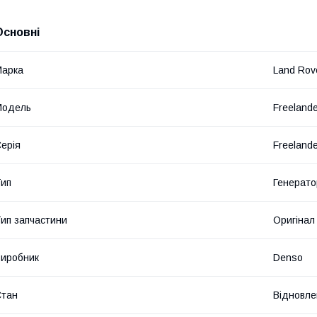
Основні
Марка
Land Rov
Модель
Freeland
ерія
Freeland
ип
Генерато
ип запчастини
Оригінал
иробник
Denso
Стан
Відновле