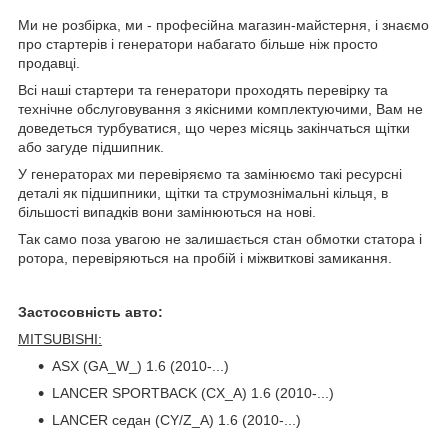
Ми не розбірка, ми - професійна магазин-майстерня, і знаємо
про стартерів і генератори набагато більше ніж просто
продавці.
Всі наші стартери та генератори проходять перевірку та
технічне обслуговування з якісними комплектуючими, Вам не
доведеться турбуватися, що через місяць закінчаться щітки
або загуде підшипник.
У генераторах ми перевіряємо та замінюємо такі ресурсні
деталі як підшипники, щітки та струмознімальні кільця, в
більшості випадків вони замінюються на нові.
Так само поза увагою не залишається стан обмотки статора і
ротора, перевіряються на пробій і міжвиткові замикання.
Застосовність авто:
MITSUBISHI:
ASX (GA_W_) 1.6 (2010-...)
LANCER SPORTBACK (CX_A) 1.6 (2010-...)
LANCER седан (CY/Z_A) 1.6 (2010-...)