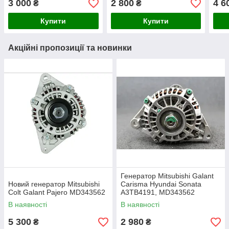
3 000
2 800
4 6
₴
₴
Купити
Купити
Акційні пропозиції та новинки
Генератор Mitsubishi Galant
Новий генератор Mitsubishi
Carisma Hyundai Sonata
Colt Galant Pajero MD343562
A3TB4191, MD343562
В наявності
В наявності
5 300
2 980
₴
₴