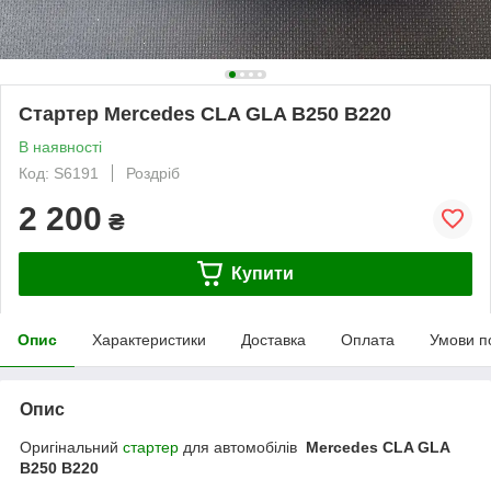
Стартер Mercedes CLA GLA B250 B220
В наявності
Код: S6191
Роздріб
2 200
₴
Купити
Опис
Характеристики
Доставка
Оплата
Умови п
Опис
Оригінальний
стартер
для автомобілів
Mercedes CLA GLA
B250 B220