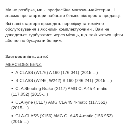
Ми не розбірка, ми - професійна магазин-майстерня , і
знаємо про стартери набагато більше ніж просто продавці.
Всі наші стартери проходять перевірку та технічне
обслуговування з якісними комплектуючими , Вам не
доведеться турбуватися через місяць, що закінчаться щітки
або почне буксувати бендикс.
Застосовність авто:
MERCEDES-BENZ:
A-CLASS (W176) A 160 (176.041) (2015-...)
B-CLASS (W246, W242) B 160 (246.241) (2015-...)
CLA Shooting Brake (X117) AMG CLA 45 4-matic
(117.952) (2015-...)
CLA купе (C117) AMG CLA 45 4-matic (117.352)
(2015-...)
GLA-CLASS (X156) AMG GLA 45 4-matic (156.952)
(2015-...)