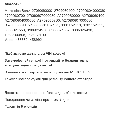
Аналоги:
Mercedes Benz:
2709060000, 2709060400, 27090604000080,
2709060700, 27090607000080, A2709060000, A2709060400,
A27090604000080, A2709060700, A27090607000080.
Bosch
: 0001152400, 0001152401, 0001152410, 0001152411,
0986024553, 0986024550, 0986024557, 0986026430,
1986S00868, 1986S01001.
Valeo
: 438582, 458992.
Підбираємо деталь за VIN-кодом!!
Зателефонуйте нам! І отримайте безкоштовну
консультацію спеціаліста!
В наявності є стартери на інші двигуни MERCEDES.
Також є комплектуючі для ремонту Вашого стартера.
Доставка новою поштою "накладеним" платежем.
Повернення чи заміна протягом 7 днів
Гарантія 6 місяців