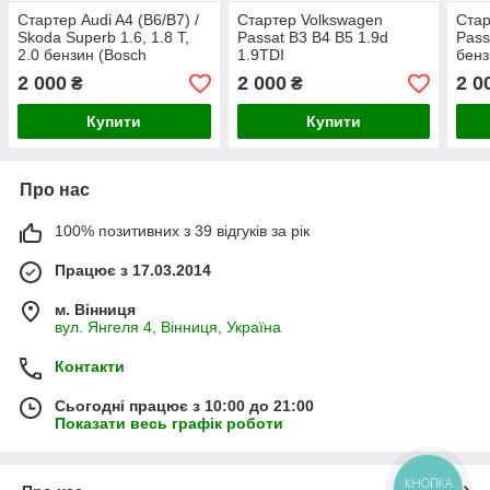
Стартер Audi A4 (B6/B7) /
Стартер Volkswagen
Стар
Skoda Superb 1.6, 1.8 T,
Passat B3 B4 B5 1.9d
Pass
2.0 бензин (Bosch
1.9TDI
бенз
0001107427, VAG
2 000
2 000
2 0
₴
₴
06B911023A)
Купити
Купити
Про нас
100% позитивних з 39 відгуків за рік
Працює з 17.03.2014
м. Вінниця
вул. Янгеля 4, Вінниця, Україна
Контакти
Сьогодні працює з 10:00 до 21:00
Показати весь графік роботи
КНОПКА