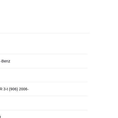
s-Benz
 3-t (906) 2006-
й