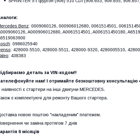
SPRINTER 5-t фургон (906) 510 CDI (906.653, 906.655, 906.657) 
налоги:
ercedes Benz
: 0009060126, 000906012680, 0061514501, 00615145
0009060126, A000906012680, A0061514501, A006151450180, A6519
A6519063900
osch
: 0986025940
Denso
: 428000-5510, 428000-5511, 428000-9320, 4280005510, 4280
aleo
: 438383
ідбираємо деталь за VIN-кодом!!
ателефонуйте нам! І отримайте безкоштовну консультацію с
 наявності є стартери на інші двигуни MERCEDES.
акож є комплектуючі для ремонту Вашого стартера.
оставка новою поштою "накладеним" платежем.
овернення чи заміна протягом 7 днів
арантія 6 місяців