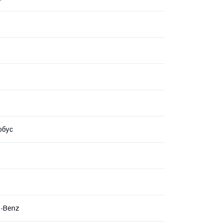
обус
s-Benz