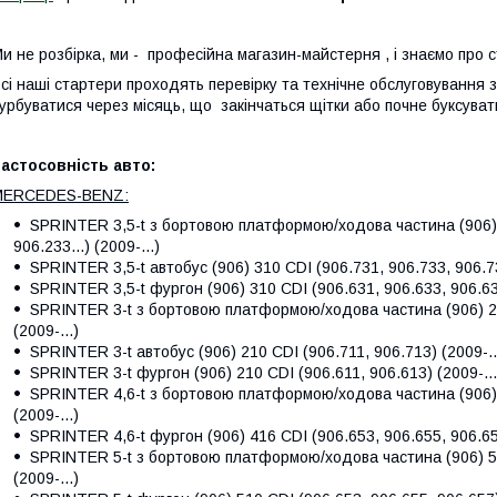
и не розбірка, ми - професійна магазин-майстерня , і знаємо про 
сі наші стартери проходять перевірку та технічне обслуговування
урбуватися через місяць, що закінчаться щітки або почне буксуват
астосовність авто:
MERCEDES-BENZ:
SPRINTER 3,5-t з бортовою платформою/ходова частина (906) 3
906.233...) (2009-...)
SPRINTER 3,5-t автобус (906) 310 CDI (906.731, 906.733, 906.73
SPRINTER 3,5-t фургон (906) 310 CDI (906.631, 906.633, 906.635
SPRINTER 3-t з бортовою платформою/ходова частина (906) 210
(2009-...)
SPRINTER 3-t автобус (906) 210 CDI (906.711, 906.713) (2009-..
SPRINTER 3-t фургон (906) 210 CDI (906.611, 906.613) (2009-...
SPRINTER 4,6-t з бортовою платформою/ходова частина (906) 4
(2009-...)
SPRINTER 4,6-t фургон (906) 416 CDI (906.653, 906.655, 906.657
SPRINTER 5-t з бортовою платформою/ходова частина (906) 510
(2009-...)