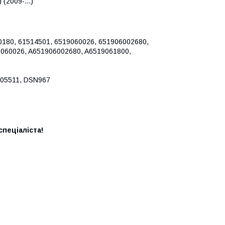
(2009-...)
0180, 61514501, 6519060026, 651906002680,
060026, A651906002680, A6519061800,
005511, DSN967
пеціаліста!