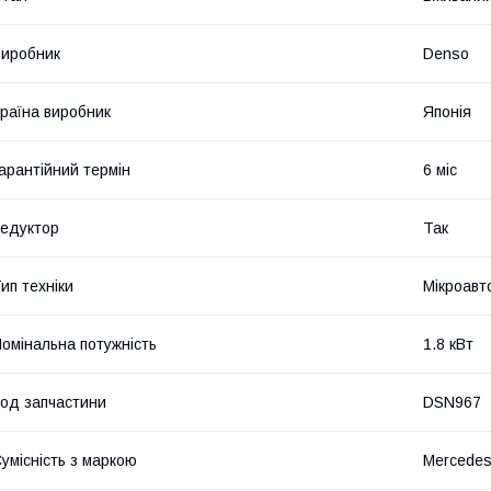
иробник
Denso
раїна виробник
Японія
арантійний термін
6 міс
едуктор
Так
ип техніки
Мікроавт
омінальна потужність
1.8 кВт
од запчастини
DSN967
умісність з маркою
Mercede