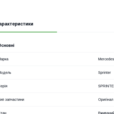
арактеристики
Основні
Марка
Mercede
Модель
Sprinter
ерія
SPRINTER
ип запчастини
Оригінал
Стан
Вживани