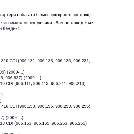
стартери набагато більше ніж просто продавці.
 з якісними комплектуючими , Вам не доведеться
и бендикс.
10 CDI (906.131, 906.133, 906.135, 906.231,
5) (2009-...)
, 906.637) (2009-...)
 CDI (906.111, 906.113, 906.211, 906.213)
.)
)
16 CDI (906.153, 906.155, 906.253, 906.255)
) (2009-...)
 CDI (906.153, 906.155, 906.253, 906.255)