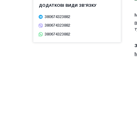
М
380674323882
В
380674323882
т
380674323882
З