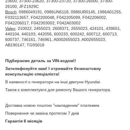
23600, 37300-23620, 37300-23720, 37300-26000, 37300-
26100, JFZ1929C
Bosch
: 0986049191, 0986UN6118, 0986UR0145, 1986A01255,
F032113657, F042200048, F042205099, F042206002,
F042206017, F042303002, F042A03002
Valeo
: 210022, 2455023, 2608371, 2655023, 424101, 439651,
440104, 440103, 442056, 600233, 600242, 600712, 600713,
600737, 746161, 746961, A0002655023, A002655023,
AB190147, TG9S018
Підбираємо деталь за VIN-кодом!!
Зателефонуйте нам! І отримайте безкоштовну
консультацію спеціаліста!
В наявності є генератори на інші двигуни Hyundai.
Також є комплектуючі для ремонту Вашого генератора.
Доставка новою поштою "накладеним" платежем.
Повернення чи заміна протягом 7 днів
Гарантія 6 місяців