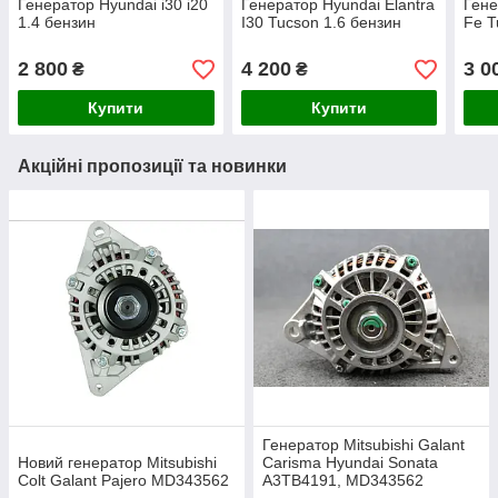
Генератор Hyundai i30 i20
Генератор Hyundai Elantra
Гене
1.4 бензин
I30 Tucson 1.6 бензин
Fe T
2 800
4 200
3 0
₴
₴
Купити
Купити
Акційні пропозиції та новинки
Генератор Mitsubishi Galant
Новий генератор Mitsubishi
Carisma Hyundai Sonata
Colt Galant Pajero MD343562
A3TB4191, MD343562