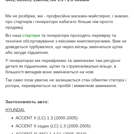
Ми не розбірка, ми - професійна магазин-майстерня, і знаємо
про стартерів і генератори набагато більше ніж просто
продавці.
Всі наші
стартери
та генератори проходять перевірку та
технічне обслуговування з якісними комплектуючими, Вам не
доведеться турбуватися, що через місяць закінчаться щітки
або загуде підшипник.
У генераторах ми перевіряємо та замінюємо такі ресурсні
деталі як підшипники, щітки та струмознімальні кільця, в
більшості випадків вони замінюються на нові.
Так само поза увагою не залишається стан обмотки статора і
ротора, перевіряються на пробій і міжвиткові замикання.
Застосовність авто:
HYUNDAI:
ACCENT II (LC) 1.3 (2000-2005)
ACCENT II седан (LC) 1.3 (2000-2005)
ACCENT III (MC) 1.4 GL (2005-2010)