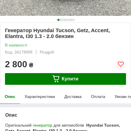
Генератор Hyundai Tucson, Getz, Accent,
Elantra, I30 1.3 - 2.0 бензин
В наявності
Код: JA1789IR
Роздріб
2 800
₴
Купити
Опис
Характеристики
Доставка
Оплата
Умови п
Опис
Оригінальний
генератор
для автомобілів
Hyundai Tucson,
Getz, Accent, Elantra, I30 1.3 - 2.0 бензин