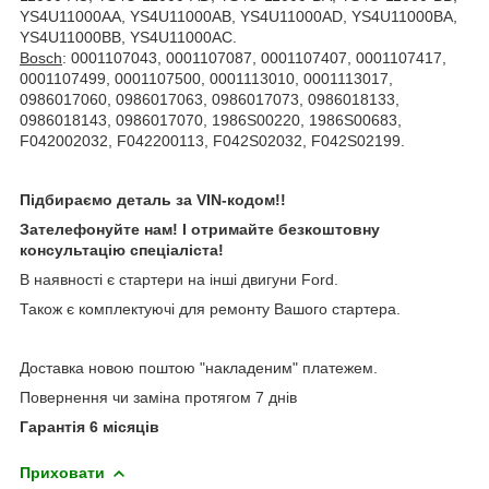
YS4U11000AA, YS4U11000AB, YS4U11000AD, YS4U11000BA,
YS4U11000BB, YS4U11000AC.
Bosch
: 0001107043, 0001107087, 0001107407, 0001107417,
0001107499, 0001107500, 0001113010, 0001113017,
0986017060, 0986017063, 0986017073, 0986018133,
0986018143, 0986017070, 1986S00220, 1986S00683,
F042002032, F042200113, F042S02032, F042S02199.
Підбираємо деталь за VIN-кодом!!
Зателефонуйте нам! І отримайте безкоштовну
консультацію спеціаліста!
В наявності є стартери на інші двигуни Ford.
Також є комплектуючі для ремонту Вашого стартера.
Доставка новою поштою "накладеним" платежем.
Повернення чи заміна протягом 7 днів
Гарантія 6 місяців
Приховати