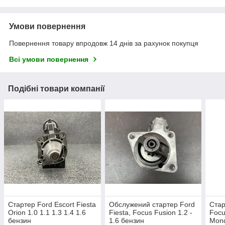
Умови повернення
Повернення товару впродовж 14 днів за рахунок покупця
Всі умови повернення
Подібні товари компанії
Стартер Ford Escort Fiesta
Обслужений стартер Ford
Стар
Orion 1.0 1.1 1.3 1.4 1.6
Fiesta, Focus Fusion 1.2 -
Focu
бензин
1.6 бензин
Mond