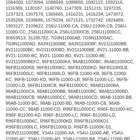
1064000, 1073094, 1088649, 1088650, 1092115, 1092116,
1116389, 1130187, 1140760, 1147309, 1151215, 1197235,
1237323, 1307578, 1365665, 1416231, 1416234, 1473072,
1535268, 1539686, 1575034, 1671515, 1732742, 1824489,
1903127, 2109622, 2S6U-11000-CA, 2S6U-11000-CB, 2S6U-
11000-CC, 2S6U11000CA, 2S6U11000CB, 2S6U11000CC,
30659513, 31285782, 7G9N11000AB, 7G9N11000AC,
7G9N11000AD, 8A3911000BE, 8A3911000BF, 8V2111000BB,
8V2111000BC, 8V2111000BD, 8V2111000BE, 8V21-11000-BB,
8V21-11000-BC, 8V21-11000-BD, 8V21-11000-BE,
8V2111000BEFC, 96FB11000KA, 96AB11000BC, 96AB11000CC,
96FB11000KB, 96FB11000KC, 96FB11000KD, 96FB11000LB,
96FB11000LC, 96FB11000LD, 96FB-11000-KB, 96FB-11000-
KC, 96FB-11000-KD, 96FB-11000-LB, 96FB-11000-LC, 96FB-
11000-LD, 96FB11000CB, 96FB11000CC, 98AB11000BA,
98AB11000CA, 98AB11000BB, 98AB11000BC, 98AB11000BD,
98AB11000CB, 98AB11000CC, 98AB11000CD, 98AB-11000-BB,
98AB-11000-BC, 98AB-11000-BD, 98AB-11000-CB, 98AB-
11000-CC, 98AB-11000-CD, R96FB11000CC, R96F-B11000-KC,
R96F-B11000-KD, R96F-B11000-LC, R96F-B11000-LD,
R96FB11000KC, R96FB11000KD, R96FB11000KD1,
R96FB11000LC, R96FB11000LD, R96FB-11000K-D1,
RE8V2111000BE, YS4U-11000-AA, YS4U-11000-AB, YS4U-
11000-AC, YS4U-11000-AD, YS4U-11000-BA, YS4U-11000-BB,