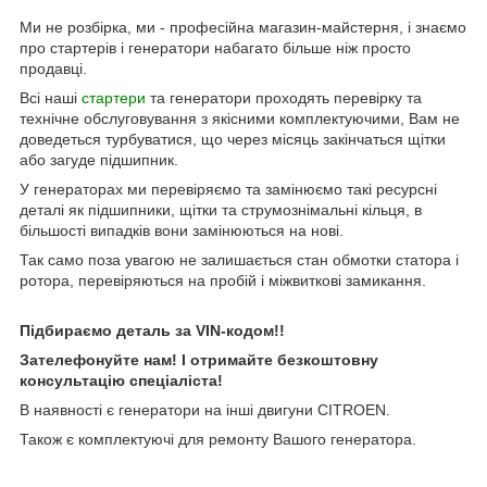
Ми не розбірка, ми - професійна магазин-майстерня, і знаємо
про стартерів і генератори набагато більше ніж просто
продавці.
Всі наші
стартери
та генератори проходять перевірку та
технічне обслуговування з якісними комплектуючими, Вам не
доведеться турбуватися, що через місяць закінчаться щітки
або загуде підшипник.
У генераторах ми перевіряємо та замінюємо такі ресурсні
деталі як підшипники, щітки та струмознімальні кільця, в
більшості випадків вони замінюються на нові.
Так само поза увагою не залишається стан обмотки статора і
ротора, перевіряються на пробій і міжвиткові замикання.
Підбираємо деталь за VIN-кодом!!
Зателефонуйте нам! І отримайте безкоштовну
консультацію спеціаліста!
В наявності є генератори на інші двигуни CITROEN.
Також є комплектуючі для ремонту Вашого генератора.