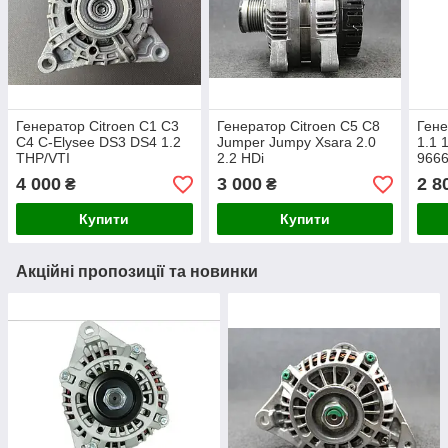
Генератор Citroen C1 C3
Генератор Citroen C5 C8
Гене
C4 C-Elysee DS3 DS4 1.2
Jumper Jumpy Xsara 2.0
1.1 
THP/VTI
2.2 HDi
966
4 000
3 000
2 8
₴
₴
Купити
Купити
Акційні пропозиції та новинки