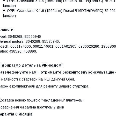
OPEL Crossland X 1.6 (1560ccm) Diesel B16DTH(DV6FC) 75 2017 - V
function
OPEL Grandland X 1.6 (1560ccm) Diesel B16DTH(DV6FC) 75 2017 - V
function
налоги:
pel
: 3640268, 95525946
eneral motors
: 3640268, 95525946.
osch
: 0001174600, 0001174601, 0001A01305, 0986026280, 1986S00
aleo
: 438526, 458890.
ідбираємо деталь за VIN-кодом!!
ателефонуйте нам! І отримайте безкоштовну консультацію с
 наявності є стартери на інші двигуни Opel.
акож є комплектуючі для ремонту Вашого стартера.
оставка новою поштою "накладеним" платежем.
овернення чи заміна протягом 7 днів
арантія 6 місяців