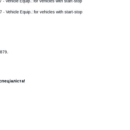
ehicle Equip.: for vehicles with start-stop
ehicle Equip.: for vehicles with start-stop
879.
пеціаліста!