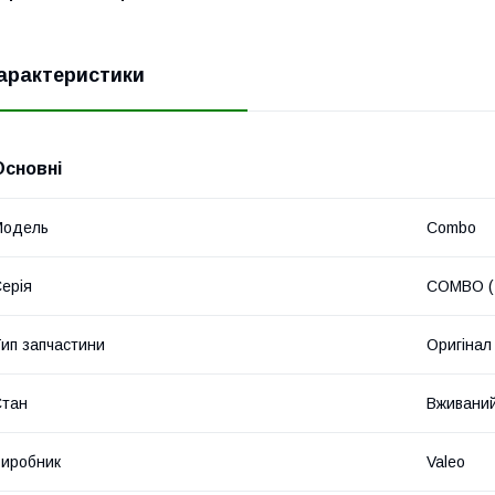
арактеристики
Основні
Модель
Combo
ерія
COMBO (
ип запчастини
Оригінал
Стан
Вживани
иробник
Valeo