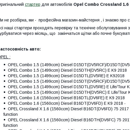
ригінальний
стартер
для автомобілів
Opel Combo Crossland 1.6
и не розбірка, ми - професійна магазин-майстерня , і знаємо про 
сі наші стартери проходять перевірку та технічне обслуговування
урбуватися через місяць, що закінчаться щітки або почне буксуват
астосовність авто:
PEL :
OPEL Combo 1.5 (1499ccm) Diesel D15DT(DV5RCF)/D15DT(DV5R
OPEL Combo 1.5 (1499ccm) Diesel D15DTH(DV5RC) E K9 2018
OPEL Combo 1.5 (1499ccm) Diesel D15DTL(DV5RE) E K92018
OPEL Combo 1.5 (1499ccm) Diesel D15DT(DV5RCF)/D15DT(DV5RD
OPEL Combo 1.5 (1499ccm) Diesel D15DTL(DV5RE) E Life/Tour K
OPEL Combo 1.5 (1499ccm) Diesel D15DTH(DV5RC) E Life/Tour K
OPEL Combo 1.6 (1560ccm) Diesel B16DTL(DV6FE) E K9 2018
OPEL Combo 1.6 (1560ccm) Diesel B16DT(DV6FD) E K9 2018 -
OPEL Crossland X 1.6 (1560ccm) Diesel B16DT(DV6FD) 75 2017 - Ve
function
OPEL Crossland X 1.6 (1560ccm) Diesel B16DTH(DV6FC) 75 2017 - V
function