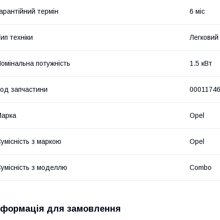
арантійний термін
6 міс
ип техніки
Легковий
омінальна потужність
1.5 кВт
од запчастини
0001174
Марка
Opel
умісність з маркою
Opel
умісність з моделлю
Combo
нформація для замовлення