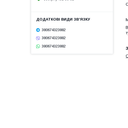
О
М
В
380674323882
т
380674323882
380674323882
З
O