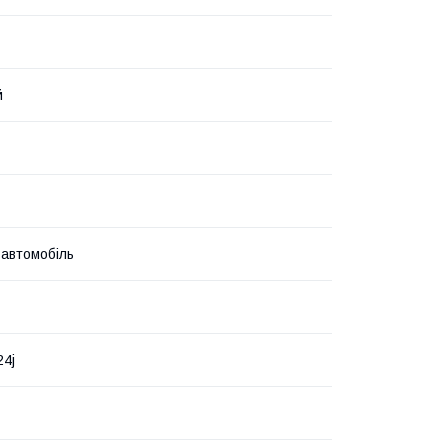
й
 автомобіль
4j