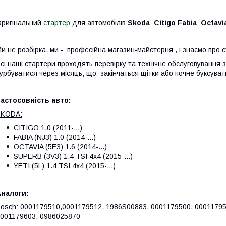
ригінальний
стартер
для автомобілів
Skoda Citigo Fabia Octavia
и не розбірка, ми - професійна магазин-майстерня , і знаємо про 
сі наші стартери проходять перевірку та технічне обслуговування
урбуватися через місяць, що закінчаться щітки або почне буксуват
астосовність авто:
SKODA:
CITIGO 1.0 (2011-...)
FABIA (NJ3) 1.0 (2014-...)
OCTAVIA (5E3) 1.6 (2014-...)
SUPERB (3V3) 1.4 TSI 4x4 (2015-...)
YETI (5L) 1.4 TSI 4x4 (2015-...)
налоги:
osch
: 0001179510,0001179512, 1986S00883, 0001179500, 00011795
001179603, 0986025870