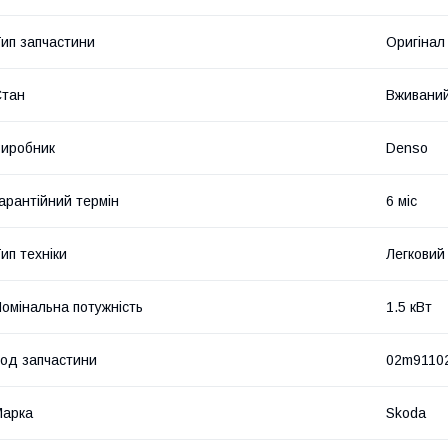
ип запчастини
Оригінал
Стан
Вживани
иробник
Denso
арантійний термін
6 міс
ип техніки
Легковий
омінальна потужність
1.5 кВт
од запчастини
02m91102
Марка
Skoda