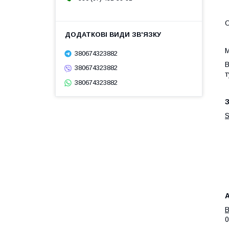
О
М
380674323882
В
380674323882
т
380674323882
З
А
B
0