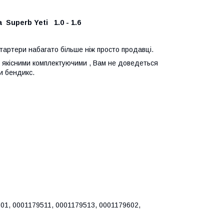
 Superb Yeti 1.0 - 1.6
стартери набагато більше ніж просто продавці.
 з якісними комплектуючими , Вам не доведеться
и бендикс.
01, 0001179511, 0001179513, 0001179602,