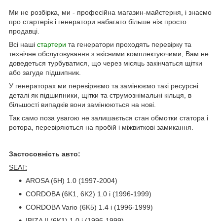
Ми не розбірка, ми - професійна магазин-майстерня, і знаємо
про стартерів і генератори набагато більше ніж просто
продавці.
Всі наші
стартери
та генератори проходять перевірку та
технічне обслуговування з якісними комплектуючими, Вам не
доведеться турбуватися, що через місяць закінчаться щітки
або загуде підшипник.
У генераторах ми перевіряємо та замінюємо такі ресурсні
деталі як підшипники, щітки та струмознімальні кільця, в
більшості випадків вони замінюються на нові.
Так само поза увагою не залишається стан обмотки статора і
ротора, перевіряються на пробій і міжвиткові замикання.
Застосовність авто:
SEAT:
AROSA (6H) 1.0 (1997-2004)
CORDOBA (6K1, 6K2) 1.0 i (1996-1999)
CORDOBA Vario (6K5) 1.4 i (1996-1999)
IBIZA II (6K1) 1.0 i (1996-1999)