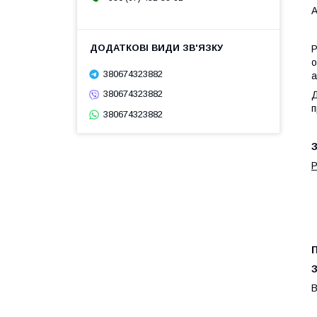
А
P
о
380674323882
а
380674323882
Д
п
380674323882
З
П
З
В