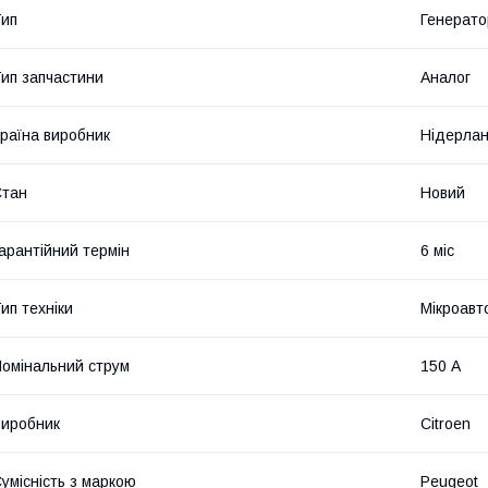
ип
Генерато
ип запчастини
Аналог
раїна виробник
Нідерла
Стан
Новий
арантійний термін
6 міс
ип техніки
Мікроавт
омінальний струм
150 А
иробник
Citroen
умісність з маркою
Peugeot