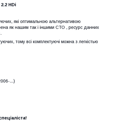
2.2 HDi
ктуючих, які оптимальною альтернативою
рена як нашим так і іншими СТО , ресурс данних
.
уючих, тому всі комплектуючі можна з легкістью
06-...)
пеціаліста!