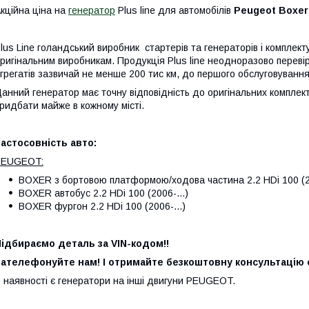
кційна ціна на
генератор
Plus line для автомобілів
Peugeot Boxer 
lus Line голандський виробник стартерів та генераторів і компле
ригінальним виробникам. Продукція Plus line неодноразово переві
грегатів зазвичай не менше 200 тис км, до першого обслуговування
анний генератор має точну відповідність до оригінальних комплект
ридбати майже в кожному місті.
астосовність авто:
PEUGEOT:
BOXER з бортовою платформою/ходова частина 2.2 HDi 100 (20
BOXER автобус 2.2 HDi 100 (2006-...)
BOXER фургон 2.2 HDi 100 (2006-...)
ідбираємо деталь за VIN-кодом!!
ателефонуйте нам! І отримайте безкоштовну консультацію с
 наявності є генератори на інші двигуни PEUGEOT.