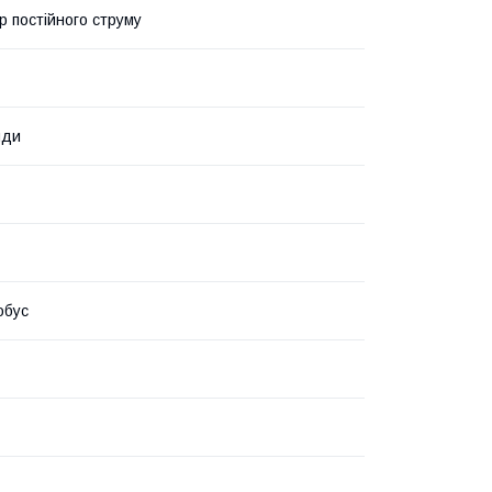
р постійного струму
нди
обус