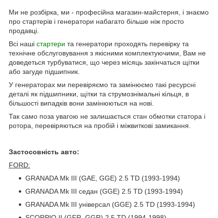
Ми не розбірка, ми - професійна магазин-майстерня, і знаємо
про стартерів і генератори набагато більше ніж просто
продавці.
Всі наші
стартери
та генератори проходять перевірку та
технічне обслуговування з якісними комплектуючими, Вам не
доведеться турбуватися, що через місяць закінчаться щітки
або загуде підшипник.
У генераторах ми перевіряємо та замінюємо такі ресурсні
деталі як підшипники, щітки та струмознімальні кільця, в
більшості випадків вони замінюються на нові.
Так само поза увагою не залишається стан обмотки статора і
ротора, перевіряються на пробій і міжвиткові замикання.
Застосовність авто:
FORD:
GRANADA Mk III (GAE, GGE) 2.5 TD (1993-1994)
GRANADA Mk III седан (GGE) 2.5 TD (1993-1994)
GRANADA Mk III універсал (GGE) 2.5 TD (1993-1994)
SCORPIO II (GFR, GGR) 2.5 TD (1994-1998)