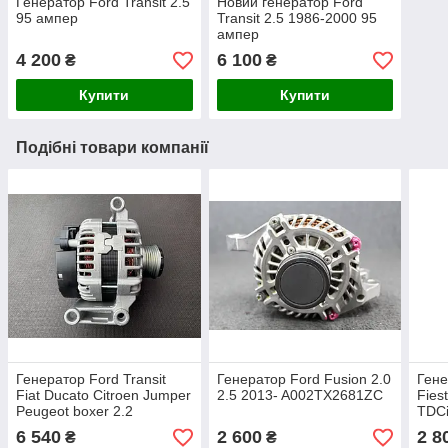
Генератор Ford Transit 2.5
Новий генератор Ford
95 ампер
Transit 2.5 1986-2000 95
ампер
4 200
6 100
₴
₴
Купити
Купити
Подібні товари компанії
Генератор Ford Transit
Генератор Ford Fusion 2.0
Гене
Fiat Ducato Citroen Jumper
2.5 2013- A002TX2681ZC
Fies
Peugeot boxer 2.2
TDC
6 540
2 600
2 8
₴
₴