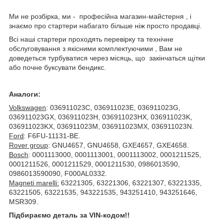
Ми не розбірка, ми - професійна магазин-майстерня , і
знаємо про стартери набагато більше ніж просто продавці.
Всі наші стартери проходять перевірку та технічне
обслуговування з якісними комплектуючими , Вам не
доведеться турбуватися через місяць, що закінчаться щітки
або почне буксувати бендикс.
Аналоги:
Volkswagen
: 036911023C, 036911023E, 036911023G,
036911023GX, 036911023H, 036911023HX, 036911023K,
036911023KX, 036911023M, 036911023MX, 036911023N.
Ford
: F6FU-11131-BE.
Rover group
: GNU4657, GNU4658, GXE4657, GXE4658.
Bosch
: 0001113000, 0001113001, 0001113002, 0001211525,
0001211526, 0001211529, 0001211530, 0986013590,
0986013590090, F000AL0332.
Magneti marelli:
63221305, 63221306, 63221307, 63221335,
63221505, 63221535, 943221535, 943251410, 943251646,
MSR309.
Підбираємо деталь за VIN-кодом!!