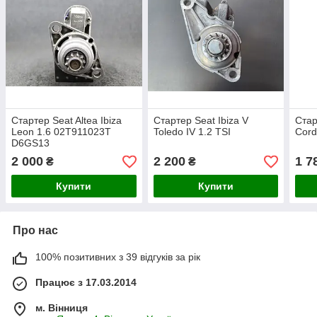
Стартер Seat Altea Ibiza
Стартер Seat Ibiza V
Стар
Leon 1.6 02T911023T
Toledo IV 1.2 TSI
Cord
D6GS13
2 000
2 200
1 7
₴
₴
Купити
Купити
Про нас
100% позитивних з 39 відгуків за рік
Працює з 17.03.2014
м. Вінниця