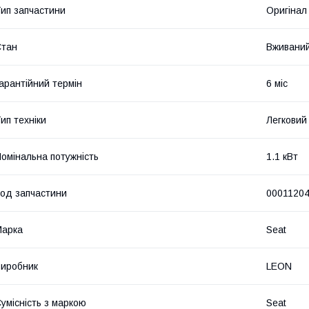
ип запчастини
Оригінал
Стан
Вживани
арантійний термін
6 міс
ип техніки
Легковий
омінальна потужність
1.1 кВт
од запчастини
0001120
Марка
Seat
иробник
LEON
умісність з маркою
Seat