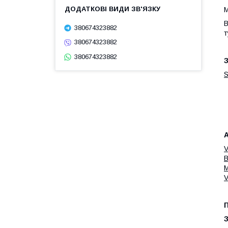
М
В
380674323882
т
380674323882
380674323882
З
S
А
V
B
M
V
П
З