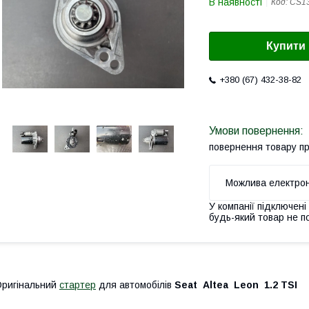
В наявності
Код:
CS1
Купити
+380 (67) 432-38-82
повернення товару п
У компанії підключені
будь-який товар не п
ригінальний
стартер
для автомобілів
Seat Altea Leon 1.2 TSI