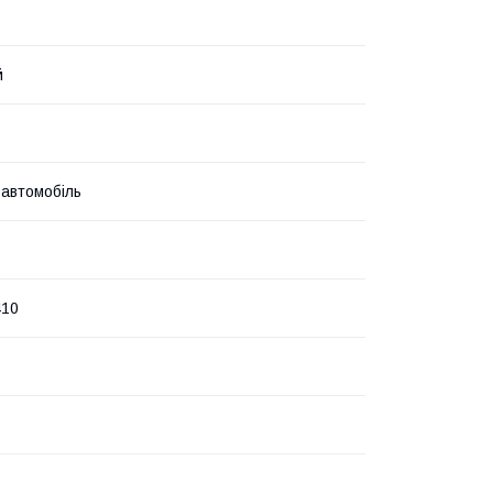
й
 автомобіль
410