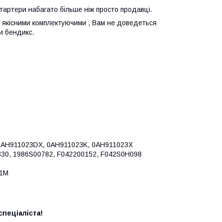
стартери набагато більше ніж просто продавці.
 з якісними комплектуючими , Вам не доведеться
и бендикс.
 0AH911023DX, 0AH911023K, 0AH911023X
0330, 1986S00782, F042200152, F042S0H098
E1M
пеціаліста!