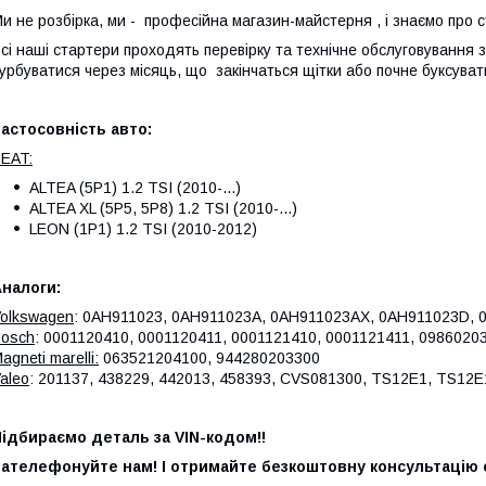
и не розбірка, ми - професійна магазин-майстерня , і знаємо про 
сі наші стартери проходять перевірку та технічне обслуговування
урбуватися через місяць, що закінчаться щітки або почне буксуват
астосовність авто:
EAT:
ALTEA (5P1) 1.2 TSI (2010-...)
ALTEA XL (5P5, 5P8) 1.2 TSI (2010-...)
LEON (1P1) 1.2 TSI (2010-2012)
налоги:
olkswagen
: 0AH911023, 0AH911023A, 0AH911023AX, 0AH911023D,
osch
: 0001120410, 0001120411, 0001121410, 0001121411, 098602
agneti marelli:
063521204100, 944280203300
aleo
: 201137, 438229, 442013, 458393, CVS081300, TS12E1, TS12
ідбираємо деталь за VIN-кодом!!
ателефонуйте нам! І отримайте безкоштовну консультацію с