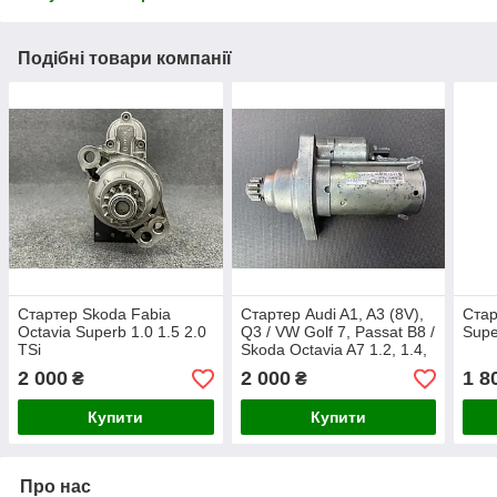
Подібні товари компанії
Стартер Skoda Fabia
Стартер Audi A1, A3 (8V),
Стар
Octavia Superb 1.0 1.5 2.0
Q3 / VW Golf 7, Passat B8 /
Supe
TSi
Skoda Octavia A7 1.2, 1.4,
1.8 TFSI (Valeo TS12ER22,
2 000
2 000
1 8
₴
₴
VAG 0AM911023K)
Купити
Купити
Про нас