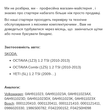
Ми не розбірка, ми - професійна магазин-майстерня , і
знаємо про стартери набагато більше ніж просто продавці.
Всі наші стартери проходять перевірку та технічне
обслуговування з якісними комплектуючими , Вам не
доведеться турбуватися через місяць, що закінчаться щітки
або почне буксувати бендикс.
Застосовність авто:
SKODA:
OCTAVIA (1Z3) 1.2 TSI (2010-2013)
OCTAVIA Combi (1Z5) 1.2 TSI (2010-2013)
YETI (5L) 1.2 TSI (2009-...)
Аналоги:
Volkswagen
: 0AH911023, 0AH911023A, 0AH911023AX,
0AH911023D, 0AH911023DX, 0AH911023K, 0AH911023X
Bosch
: 0001120410, 0001120411, 0001121410, 0001121411,
0986020330, 1986S00782, F042200152, F042S0H098