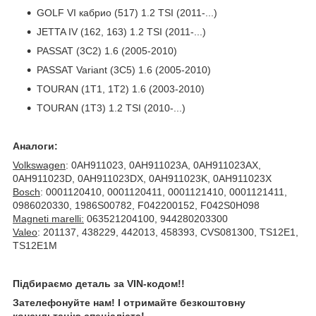
GOLF VI кабрио (517) 1.2 TSI (2011-...)
JETTA IV (162, 163) 1.2 TSI (2011-...)
PASSAT (3C2) 1.6 (2005-2010)
PASSAT Variant (3C5) 1.6 (2005-2010)
TOURAN (1T1, 1T2) 1.6 (2003-2010)
TOURAN (1T3) 1.2 TSI (2010-...)
Аналоги:
Volkswagen
: 0AH911023, 0AH911023A, 0AH911023AX,
0AH911023D, 0AH911023DX, 0AH911023K, 0AH911023X
Bosch
: 0001120410, 0001120411, 0001121410, 0001121411,
0986020330, 1986S00782, F042200152, F042S0H098
Magneti marelli:
063521204100, 944280203300
Valeo
: 201137, 438229, 442013, 458393, CVS081300, TS12E1,
TS12E1M
Підбираємо деталь за VIN-кодом!!
Зателефонуйте нам! І отримайте безкоштовну
консультацію спеціаліста!