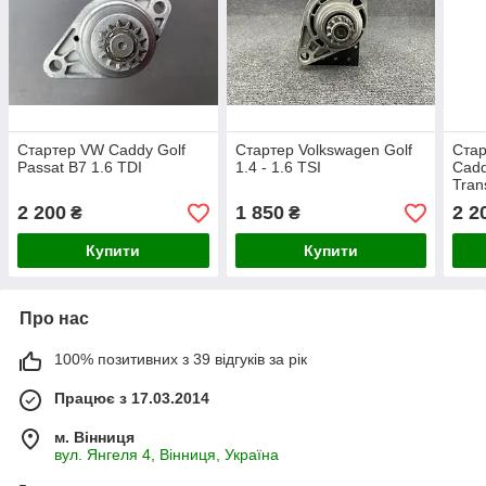
Стартер VW Caddy Golf
Стартер Volkswagen Golf
Стар
Passat В7 1.6 TDI
1.4 - 1.6 TSI
Cadd
Tran
2 200
1 850
2 2
₴
₴
Купити
Купити
Про нас
100% позитивних з 39 відгуків за рік
Працює з 17.03.2014
м. Вінниця
вул. Янгеля 4, Вінниця, Україна