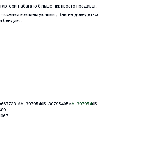
стартери набагато більше ніж просто продавці.
 з якісними комплектуючими , Вам не доведеться
и бендикс.
30667738-AA, 30795405, 30795405A
A, 307954
05-
689
H067