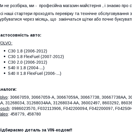
и не розбірка, ми - професійна магазин-майстерня , і знаємо про 
сі наші стартери проходять перевірку та технічне обслуговування
урбуватися через місяць, що закінчаться щітки або почне буксуват
астосовність авто:
VOLVO:
C30 1.8 (2006-2012)
C30 1.8 FlexFuel (2007-2012)
C30 2.0 (2006-2012)
S40 II 1.8 (2004-...)
S40 II 1.8 FlexFuel (2006-...)
налоги:
olvo
: 30667059, 30667059-A, 30667059A, 30667738, 30667738AA, 
A, 31268034, 31268034AA, 31268034-AA, 36002497, 8603292, 8603
osch
: 0986023570, F032113906, F042200094, F042200097, F042S0
aleo
: 458779, 458780
ідбираємо деталь за VIN-кодом!!