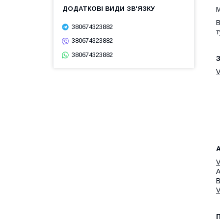
М
В
380674323882
т
380674323882
380674323882
З
А
V
A
B
V
П