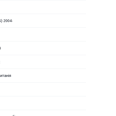
S) 2004-
й
t
итанія