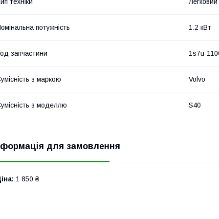
ип техніки
Легковий
омінальна потужність
1.2 кВт
од запчастини
1s7u-110
умісність з маркою
Volvo
умісність з моделлю
S40
нформація для замовлення
іна:
1 850 ₴