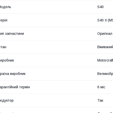
Модель
S40
ерія
S40 II (M
ип запчастини
Оригінал
Стан
Вживани
иробник
Motorcraf
раїна виробник
Великобр
арантійний термін
6 міс
едуктор
Так