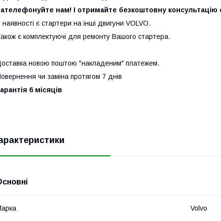
ателефонуйте нам! І отримайте безкоштовну консультацію с
 наявності є стартери на інші двигуни VOLVO.
акож є комплектуючі для ремонту Вашого стартера.
оставка новою поштою "накладеним" платежем.
овернення чи заміна протягом 7 днів
арантія 6 місяців
арактеристики
Основні
Марка
Volvo