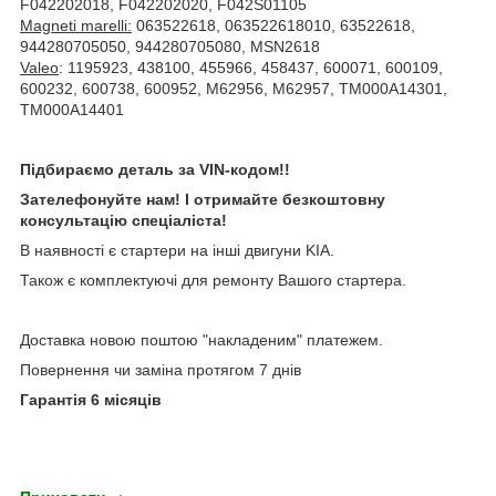
F042202018, F042202020, F042S01105
Magneti marelli:
063522618, 063522618010, 63522618,
944280705050, 944280705080, MSN2618
Valeo
: 1195923, 438100, 455966, 458437, 600071, 600109,
600232, 600738, 600952, M62956, M62957, TM000A14301,
TM000A14401
Підбираємо деталь за VIN-кодом!!
Зателефонуйте нам! І отримайте безкоштовну
консультацію спеціаліста!
В наявності є стартери на інші двигуни KIA.
Також є комплектуючі для ремонту Вашого стартера.
Доставка новою поштою "накладеним" платежем.
Повернення чи заміна протягом 7 днів
Гарантія 6 місяців