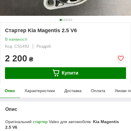
Стартер Kia Magentis 2.5 V6
В наявності
Код: CS1492
Роздріб
2 200
₴
Купити
Опис
Характеристики
Доставка
Оплата
Умови п
Опис
Оригінальний
стартер
Valeo для автомобілів
Kia Magentis
2.5 V6